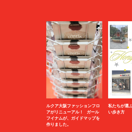
ルクア大阪ファッションフロ
私たちが選
アがリニューアル！ ガール
い歩き方
フイナムが、ガイドマップを
作りました。