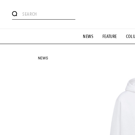
#注目のタグ
NEWS
FEATURE
COL
#SHOPPING ADDICT
#憧れの逸品
#ESSENTIAL DESIG
#GH 銘品の所以
#フイナムのYouTube
#Commune H
#SPORTS
#HANDSOME HANDBOOK
NEWS