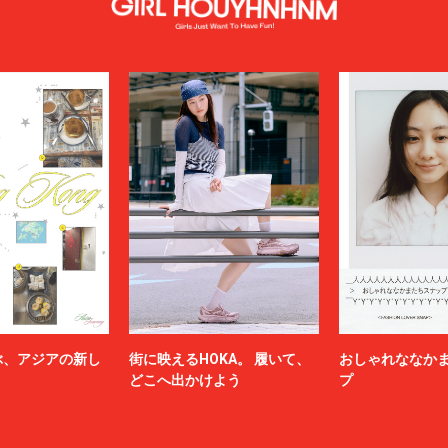
ぶ、アジアの新し
街に映えるHOKA。 履いて、
おしゃれななか
どこへ出かけよう
プ