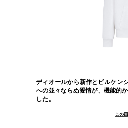
ディオールから新作とビルケン
への並々ならぬ愛情が、機能的
した。
この