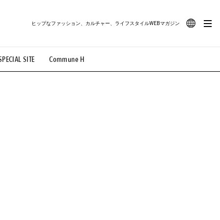
ヒップなファッション、カルチャー、ライフスタイルWEBマガジン
JA
SPECIAL SITE
Commune H
#路地裏てぃーん。
#MONTHLY JOURNAL
EN
OVIE
#LIFESTYLE
#SNEAKER
#OUTDOOR