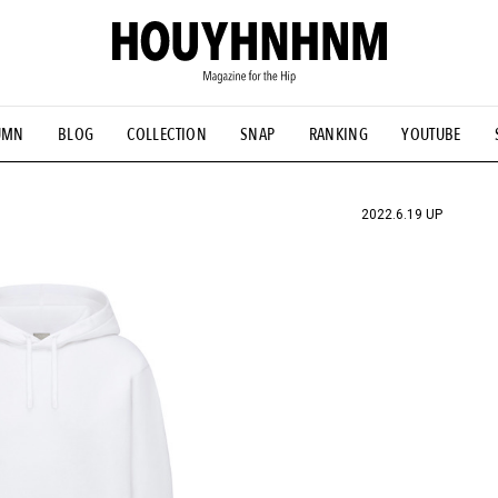
UMN
BLOG
COLLECTION
SNAP
RANKING
YOUTUBE
NS
#古着サミット
#NEW VINTAGE
#マイナーグッド図鑑
#FOCUS IT
#AH.H
#ととけん
#FASHION
#MUSIC
#M
2022.6.19 UP