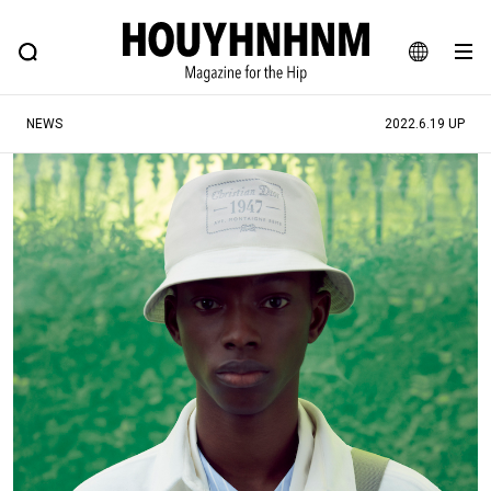
NEWS
FEATURE
BLOG
SNAP
Commune H
ヒップなファッション、カルチャー、ライフスタイルWEBマガジン
JA
NEWS
2022.6.19 UP
EN
#注目のタグ
#SHOPPING ADDICT
#憧れの逸品
#ESSENTIAL DESIGNS
#古着サミット
#NEW VINTAGE
#マイナーグッド図鑑
#路地裏てぃーん。
#MONTHLY JOURNAL
#GH 銘品の所以
#フイナムのYouTube
#Commune H
#FOCUS IT
#AH.H
#ととけん
#FASHION
#MUSIC
#MOVIE