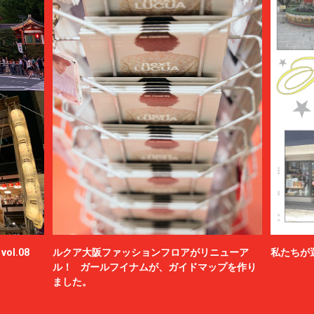
ol.08
ルクア大阪ファッションフロアがリニューア
私たちが
ル！ ガールフイナムが、ガイドマップを作り
ました。