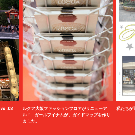
ol.08
ルクア大阪ファッションフロアがリニューア
私たちが
ル！ ガールフイナムが、ガイドマップを作り
ました。