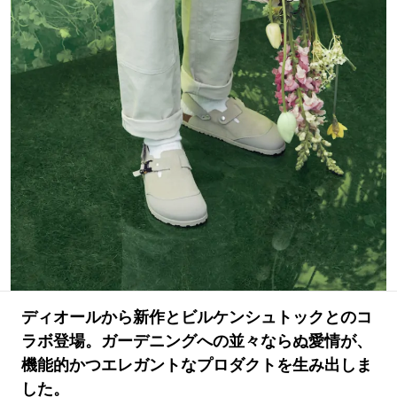
#LIFESTYLE
#SNEAKER
#OUTDOOR
#SPORTS
#HANDSOME HANDBOOK
ディオールから新作とビルケンシュトックとのコ
ラボ登場。ガーデニングへの並々ならぬ愛情が、
機能的かつエレガントなプロダクトを生み出しま
した。