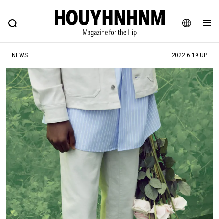
NEWS
FEATURE
BLOG
SNAP
Commune H
ヒップなファッション、カルチャー、ライフスタイルWEBマガジン
JA
NEWS
2022.6.19 UP
EN
#注目のタグ
#SHOPPING ADDICT
#憧れの逸品
#ESSENTIAL DESIGNS
#古着サミット
#NEW VINTAGE
#マイナーグッド図鑑
#路地裏てぃーん。
#MONTHLY JOURNAL
#GH 銘品の所以
#フイナムのYouTube
#Commune H
#FOCUS IT
#AH.H
#ととけん
#FASHION
#MUSIC
#MOVIE