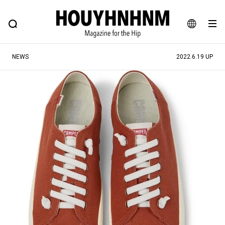
NEWS
FEATURE
BLOG
SNAP
Commune H
ヒップなファッション、カルチャー、ライフスタイルWEBマガジン
JA
NEWS
2022.6.19 UP
EN
#注目のタグ
#SHOPPING ADDICT
#憧れの逸品
#MONTHLY JOURNAL
#ESSENTIAL DESIGNS
#NEW VINTAGE
#古着サミット
#マイナーグッド図鑑
#フイナムのYouTube
#Commune H
#FOCUS IT
#AH.H
#ととけん
#FASHION
#MUSIC
#MOVIE
#LIFESTYLE
#SNEAKER
#OUTDOOR