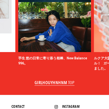
芋生 悠の日常に寄り添う相棒、New Balance
ルクア大
996。
ル！ ガ
ました。
GIRLHOUYHNHNM
TOP
CONTACT
INSTAGRAM