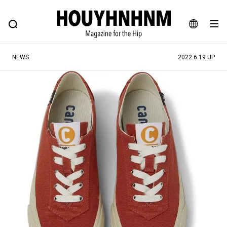
NEWS
FEATURE
BLOG
SNAP
Commune H
ヒップなファッション、カルチャー、ライフスタイルWEBマガジン
JA
NEWS
2022.6.19 UP
EN
#注目のタグ
#SHOPPING ADDICT
#憧れの逸品
#ESSENTIAL DESIGNS
#古着サミット
#NEW VINTAGE
#マイナーグッド図鑑
#路地裏てぃーん。
#MONTHLY JOURNAL
#GH 銘品の所以
#フイナムのYouTube
#Commune H
#FOCUS IT
#AH.H
#ととけん
#FASHION
#MUSIC
#MOVIE