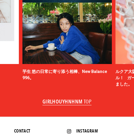
芋生 悠の日常に寄り添う相棒、New Balance
ルクア大
996。
ル！ ガ
ました。
GIRLHOUYHNHNM
TOP
CONTACT
INSTAGRAM