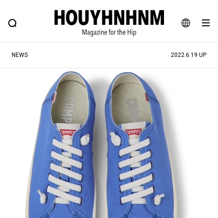
NEWS
FEATURE
BLOG
SNAP
Commune H
ヒップなファッション、カルチャー、ライフスタイルWEBマガジン
JA
NEWS
2022.6.19 UP
EN
#注目のタグ
#SHOPPING ADDICT
#憧れの逸品
#ESSENTIAL DESIGNS
#古着サミット
#NEW VINTAGE
#マイナーグッド図鑑
#路地裏てぃーん。
#MONTHLY JOURNAL
#GH 銘品の所以
#フイナムのYouTube
#Commune H
#FOCUS IT
#AH.H
#ととけん
#FASHION
#MUSIC
#MOVIE