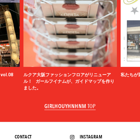
ol.08
ルクア大阪ファッションフロアがリニューア
私たちが
ル！ ガールフイナムが、ガイドマップを作り
ました。
GIRLHOUYHNHNM
TOP
CONTACT
INSTAGRAM