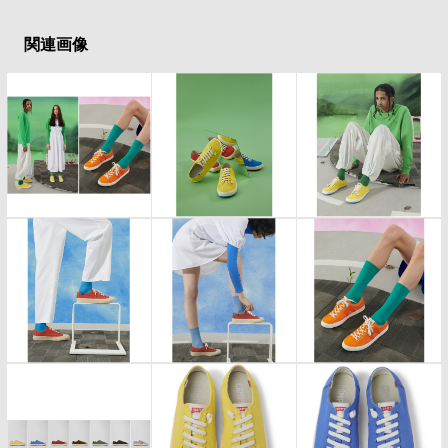
#LIFESTYLE
#SNEAKER
#OUTDOOR
#SPORTS
#HANDSOME HANDBOOK
関連画像