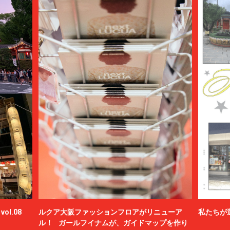
ol.08
ルクア大阪ファッションフロアがリニューア
私たちが
ル！ ガールフイナムが、ガイドマップを作り