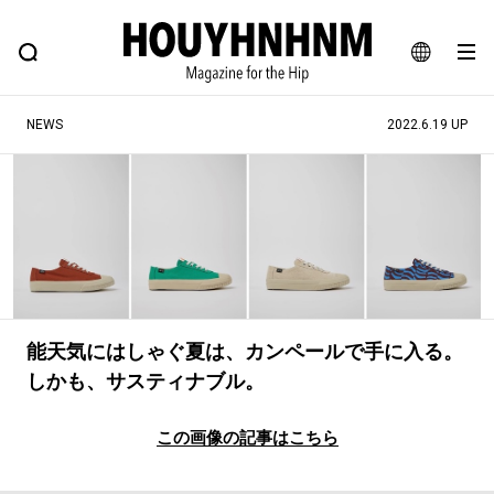
NEWS
FEATURE
BLOG
SNAP
Commune H
ヒップなファッション、カルチャー、ライフスタイルWEBマガジン
JA
NEWS
2022.6.19 UP
EN
#注目のタグ
#SHOPPING ADDICT
#憧れの逸品
#ESSENTIAL DESIGNS
#古着サミット
#NEW VINTAGE
#マイナーグッド図鑑
能天気にはしゃぐ夏は、カンペールで手に入る。
#路地裏てぃーん。
#MONTHLY JOURNAL
しかも、サスティナブル。
#GH 銘品の所以
#フイナムのYouTube
#Commune H
#FOCUS IT
#AH.H
この画像の記事はこちら
#ととけん
#FASHION
#MUSIC
#MOVIE