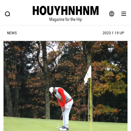
NEWS
FEATURE
BLOG
SNAP
Commune H
ヒップなファッション、カルチャー、ライフスタイルWEBマガジン
JA
NEWS
2023.1.19 UP
EN
#注目のタグ
#SHOPPING ADDICT
#憧れの逸品
#ESSENTIAL DESIGNS
#古着サミット
#NEW VINTAGE
#マイナーグッド図鑑
#路地裏てぃーん。
#MONTHLY JOURNAL
#GH 銘品の所以
#フイナムのYouTube
#Commune H
#FOCUS IT
#AH.H
#ととけん
#FASHION
#MUSIC
#MOVIE