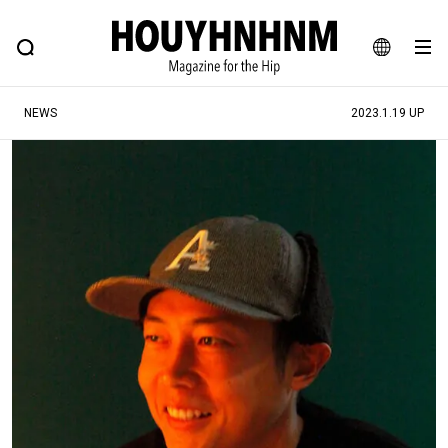
NEWS
FEATURE
BLOG
SNAP
Commune H
ヒップなファッション、カルチャー、ライフスタイルWEBマガジン
JA
NEWS
2023.1.19 UP
EN
#注目のタグ
#SHOPPING ADDICT
#憧れの逸品
#ESSENTIAL DESIGNS
#古着サミット
#NEW VINTAGE
#マイナーグッド図鑑
#路地裏てぃーん。
#MONTHLY JOURNAL
#GH 銘品の所以
#フイナムのYouTube
#Commune H
#FOCUS IT
#AH.H
#ととけん
#FASHION
#MUSIC
#MOVIE