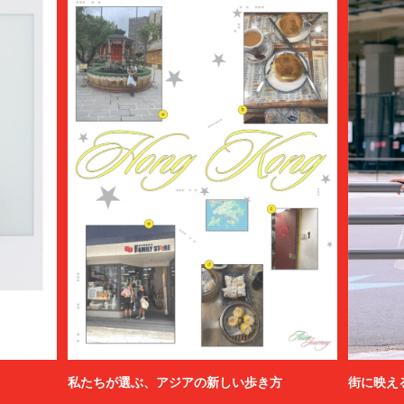
私たちが選ぶ、アジアの新しい歩き方
街に映え