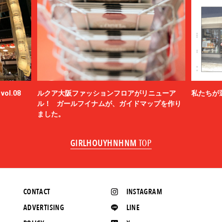
ol.08
ルクア大阪ファッションフロアがリニューア
私たちが
ル！ ガールフイナムが、ガイドマップを作り
ました。
GIRLHOUYHNHNM
TOP
CONTACT
INSTAGRAM
ADVERTISING
LINE