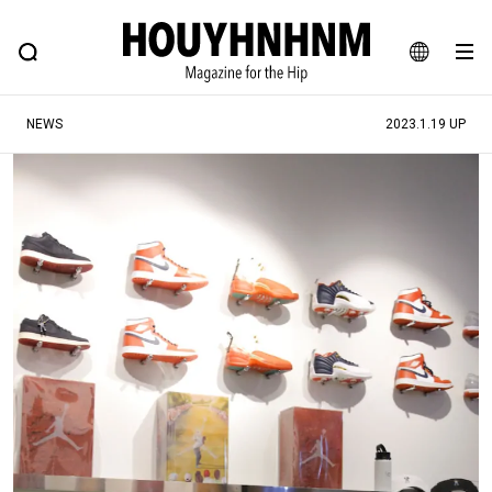
NEWS
FEATURE
BLOG
SNAP
Commune H
ヒップなファッション、カルチャー、ライフスタイルWEBマガジン
JA
NEWS
2023.1.19 UP
EN
#注目のタグ
#SHOPPING ADDICT
#憧れの逸品
#ESSENTIAL DESIGNS
#古着サミット
#NEW VINTAGE
#マイナーグッド図鑑
#路地裏てぃーん。
#MONTHLY JOURNAL
#GH 銘品の所以
#フイナムのYouTube
#Commune H
#FOCUS IT
#AH.H
#ととけん
#FASHION
#MUSIC
#MOVIE