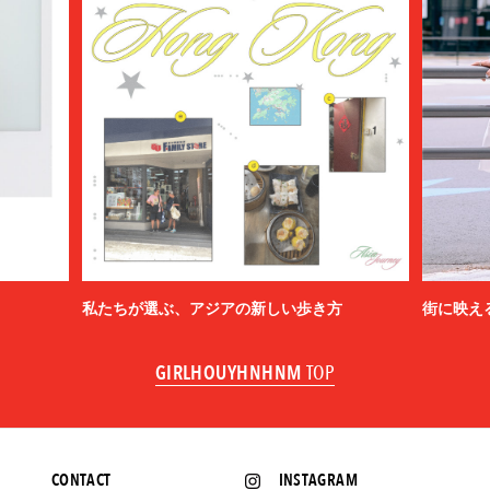
私たちが選ぶ、アジアの新しい歩き方
街に映え
GIRLHOUYHNHNM
TOP
CONTACT
INSTAGRAM