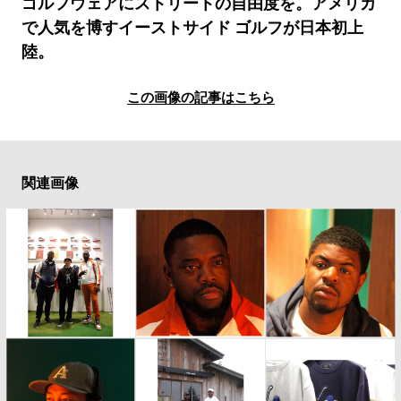
#LIFESTYLE
#SNEAKER
#OUTDOOR
ゴルフウェアにストリートの自由度を。アメリカ
で人気を博すイーストサイド ゴルフが日本初上
#SPORTS
#HANDSOME HANDBOOK
陸。
この画像の記事はこちら
関連画像