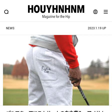
NEWS
FEATURE
BLOG
SNAP
Commune H
ヒップなファッション、カルチャー、ライフスタイルWEBマガジン
JA
NEWS
2023.1.19 UP
EN
#注目のタグ
#SHOPPING ADDICT
#憧れの逸品
#ESSENTIAL DESIGNS
#古着サミット
#NEW VINTAGE
#マイナーグッド図鑑
#路地裏てぃーん。
#MONTHLY JOURNAL
#GH 銘品の所以
#フイナムのYouTube
#Commune H
#FOCUS IT
#AH.H
#ととけん
#FASHION
#MUSIC
#MOVIE