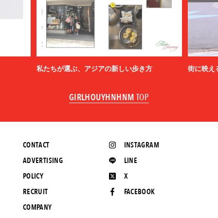
私たちが選ぶ、アジアの新しい歩き方
街に映え
GIRLHOUYHNHNM
TOP
CONTACT
INSTAGRAM
ADVERTISING
LINE
POLICY
X
RECRUIT
FACEBOOK
COMPANY