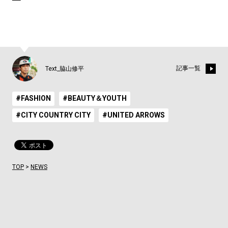
記事一覧
Text_脇山修平
#FASHION
#BEAUTY＆YOUTH
#CITY COUNTRY CITY
#UNITED ARROWS
TOP
>
NEWS