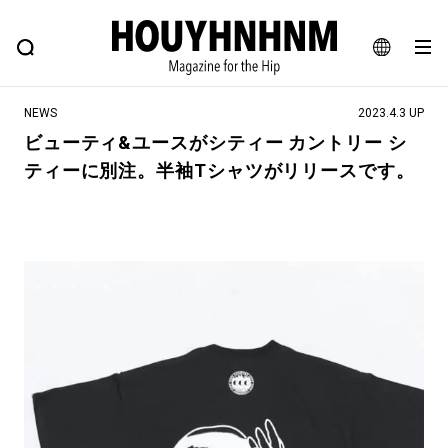
NEWS
FEATURE
BLOG
SNAP
Commune H
ヒップなファッション、カルチャー、ライフスタイルWEBマガジン
JA
NEWS
2023.4.3 UP
EN
ビューティ&ユースがシティー カントリー シ
ティーに別注。半袖Tシャツがリリースです。
#注目のタグ
#SHOPPING ADDICT
#憧れの逸品
#ESSENTIAL DESIGNS
#古着サミット
#NEW VINTAGE
#マイナーグッド図鑑
#路地裏てぃーん。
#MONTHLY JOURNAL
#GH 銘品の所以
#フイナムのYouTube
#Commune H
#FOCUS IT
#AH.H
#ととけん
#FASHION
#MUSIC
#MOVIE