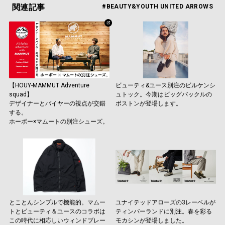
関連記事
#BEAUTY&YOUTH UNITED ARROWS
【HOUY-MAMMUT Adventure
ビューティ&ユース別注のビルケンシ
squad】
ュトック。今期はビッグバックルの
デザイナーとバイヤーの視点が交錯
ボストンが登場します。
する。
ホーボー×マムートの別注シューズ。
とことんシンプルで機能的。マムー
ユナイテッドアローズの3レーベルが
トとビューティ＆ユースのコラボは
ティンバーランドに別注。春を彩る
この時代に相応しいウィンドブレー
モカシンが登場しました。