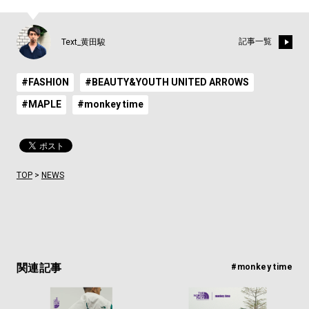
記事一覧
Text_黄田駿
#FASHION
#BEAUTY&YOUTH UNITED ARROWS
#MAPLE
#monkey time
TOP
>
NEWS
関連記事
#monkey time