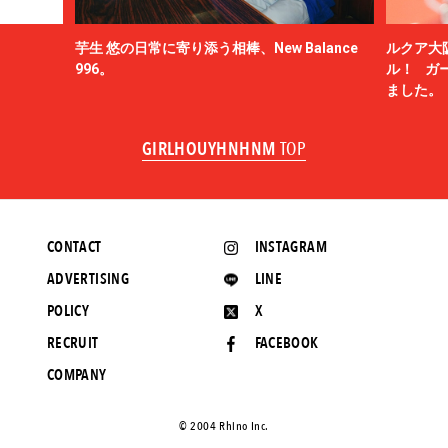
芋生 悠の日常に寄り添う相棒、New Balance
ルクア大
996。
ル！ ガ
ました。
GIRLHOUYHNHNM
TOP
CONTACT
INSTAGRAM
ADVERTISING
LINE
POLICY
X
RECRUIT
FACEBOOK
COMPANY
©️ 2004 Rhino Inc.