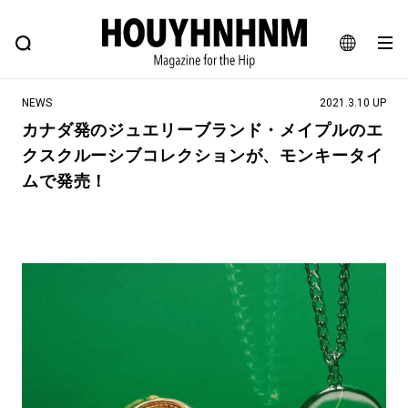
NEWS
FEATURE
BLOG
SNAP
Commune H
ヒップなファッション、カルチャー、ライフスタイルWEBマガジン
JA
NEWS
2021.3.10 UP
EN
カナダ発のジュエリーブランド・メイプルのエ
クスクルーシブコレクションが、モンキータイ
#注目のタグ
ムで発売！
#SHOPPING ADDICT
#憧れの逸品
#ESSENTIAL DESIGNS
#古着サミット
#NEW VINTAGE
#マイナーグッド図鑑
#路地裏てぃーん。
#MONTHLY JOURNAL
#GH 銘品の所以
#フイナムのYouTube
#Commune H
#FOCUS IT
#AH.H
#ととけん
#FASHION
#MUSIC
#MOVIE