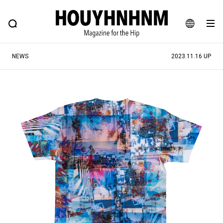
NEWS
FEATURE
BLOG
SNAP
Commune H
ヒップなファッション、カルチャー、ライフスタイルWEBマガジン
JA
NEWS
2023.11.16 UP
EN
#注目のタグ
#SHOPPING ADDICT
#憧れの逸品
#ESSENTIAL DESIGNS
#古着サミット
#NEW VINTAGE
#マイナーグッド図鑑
#路地裏てぃーん。
#MONTHLY JOURNAL
#GH 銘品の所以
#フイナムのYouTube
#Commune H
#FOCUS IT
#AH.H
#ととけん
#FASHION
#MUSIC
#MOVIE