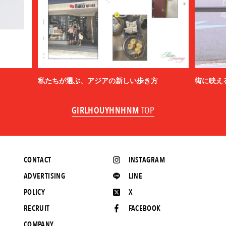
私たちが選ぶ、アジアの新しい歩き方
街に映え
GIRLHOUYHNHNM
TOP
CONTACT
INSTAGRAM
ADVERTISING
LINE
POLICY
X
RECRUIT
FACEBOOK
COMPANY