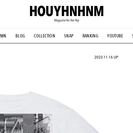
UMN
BLOG
COLLECTION
SNAP
RANKING
YOUTUBE
NS
#古着サミット
#NEW VINTAGE
#マイナーグッド図鑑
#FOCUS IT
#AH.H
#ととけん
#FASHION
#MUSIC
#M
2023.11.16 UP