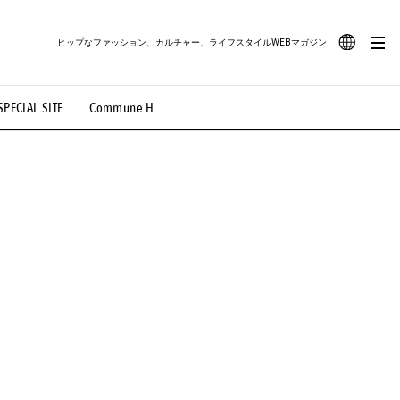
ヒップなファッション、カルチャー、ライフスタイルWEBマガジン
JA
SPECIAL SITE
Commune H
#路地裏てぃーん。
#MONTHLY JOURNAL
EN
OVIE
#LIFESTYLE
#SNEAKER
#OUTDOOR