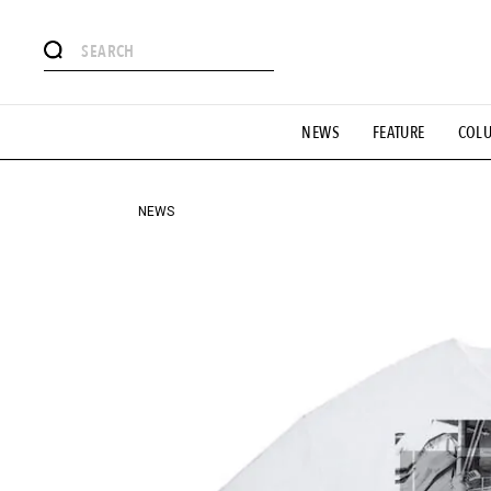
#注目のタグ
NEWS
FEATURE
COL
#SHOPPING ADDICT
#憧れの逸品
#ESSENTIAL DESIG
#GH 銘品の所以
#フイナムのYouTube
#Commune H
#SPORTS
#HANDSOME HANDBOOK
NEWS