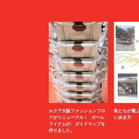
ルクア大阪ファッションフロ
私たちが選
アがリニューアル！ ガール
い歩き方
フイナムが、ガイドマップを
作りました。