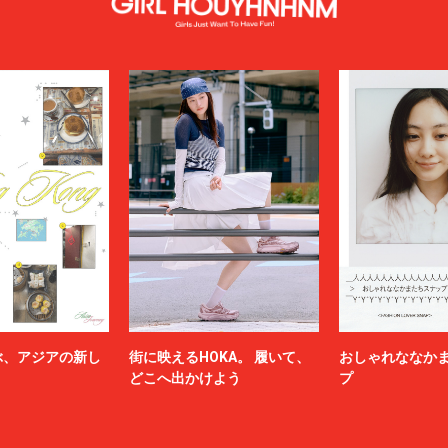
ぶ、アジアの新し
街に映えるHOKA。 履いて、
おしゃれななか
どこへ出かけよう
プ