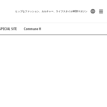
ヒップなファッション、カルチャー、ライフスタイルWEBマガジン
JA
SPECIAL SITE
Commune H
#路地裏てぃーん。
#MONTHLY JOURNAL
EN
OVIE
#LIFESTYLE
#SNEAKER
#OUTDOOR