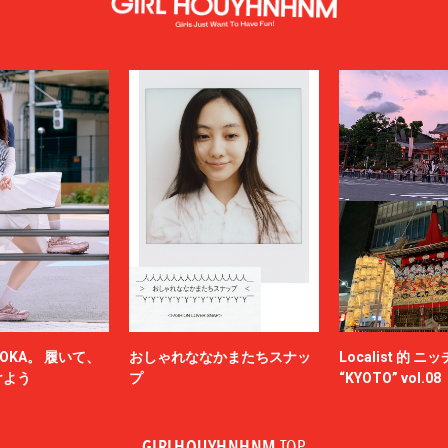
OKA。 履いて、
おしゃれななかまたちスナッ
Localist 的 
けよう
プ
“KYOTO” vol.08
GIRLHOUYHNHNM
TOP