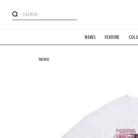
#注目のタグ
NEWS
FEATURE
COL
#SHOPPING ADDICT
#憧れの逸品
#ESSENTIAL DESIG
#GH 銘品の所以
#フイナムのYouTube
#Commune H
#SPORTS
#HANDSOME HANDBOOK
NEWS