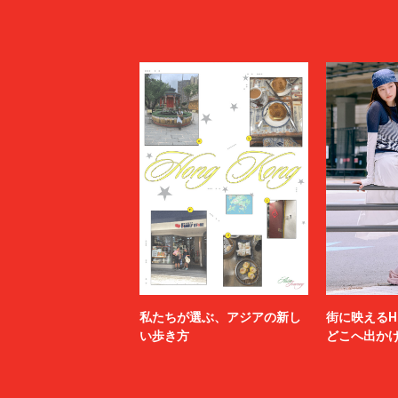
私たちが選ぶ、アジアの新し
街に映えるH
い歩き方
どこへ出か