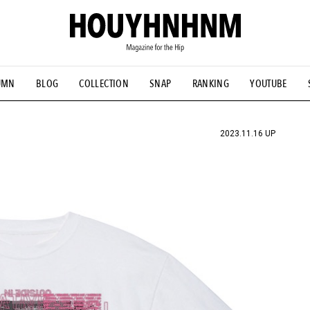
UMN
BLOG
COLLECTION
SNAP
RANKING
YOUTUBE
NS
#古着サミット
#NEW VINTAGE
#マイナーグッド図鑑
#FOCUS IT
#AH.H
#ととけん
#FASHION
#MUSIC
#M
2023.11.16 UP