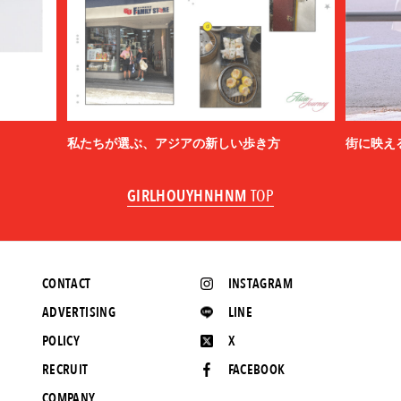
私たちが選ぶ、アジアの新しい歩き方
街に映え
GIRLHOUYHNHNM
TOP
CONTACT
INSTAGRAM
ADVERTISING
LINE
POLICY
X
RECRUIT
FACEBOOK
COMPANY