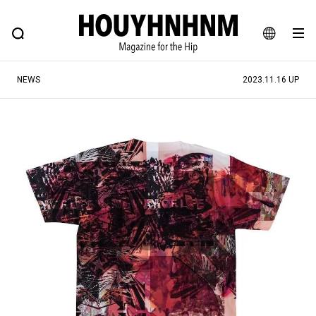
NEWS
FEATURE
BLOG
SNAP
Commune H
ヒップなファッション、カルチャー、ライフスタイルWEBマガジン
JA
NEWS
2023.11.16 UP
EN
#注目のタグ
#SHOPPING ADDICT
#憧れの逸品
#ESSENTIAL DESIGNS
#古着サミット
#NEW VINTAGE
#マイナーグッド図鑑
#路地裏てぃーん。
#MONTHLY JOURNAL
#GH 銘品の所以
#フイナムのYouTube
#Commune H
#FOCUS IT
#AH.H
#ととけん
#FASHION
#MUSIC
#MOVIE