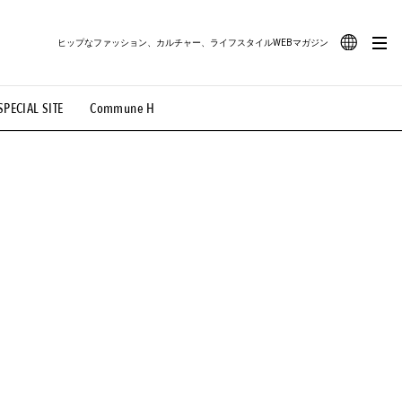
ヒップなファッション、カルチャー、ライフスタイルWEBマガジン
JA
SPECIAL SITE
Commune H
#路地裏てぃーん。
#MONTHLY JOURNAL
EN
OVIE
#LIFESTYLE
#SNEAKER
#OUTDOOR