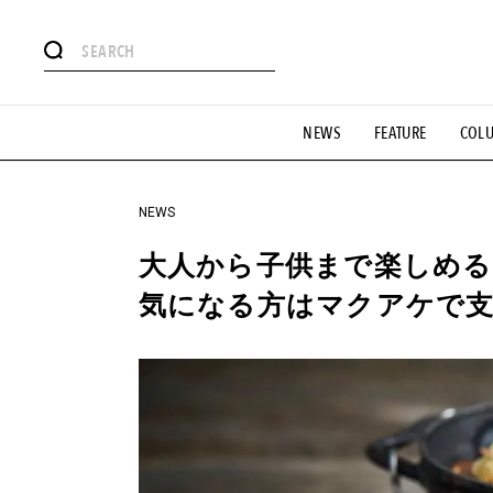
#注目のタグ
NEWS
FEATURE
COL
#SHOPPING ADDICT
#憧れの逸品
#ESSENTIAL DESIG
#GH 銘品の所以
#フイナムのYouTube
#Commune H
#SPORTS
#HANDSOME HANDBOOK
NEWS
大人から子供まで楽しめる
気になる方はマクアケで