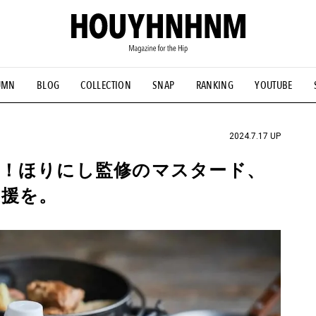
UMN
BLOG
COLLECTION
SNAP
RANKING
YOUTUBE
NS
#古着サミット
#NEW VINTAGE
#マイナーグッド図鑑
#FOCUS IT
#AH.H
#ととけん
#FASHION
#MUSIC
#M
2024.7.17 UP
！ほりにし監修のマスタード、
支援を。