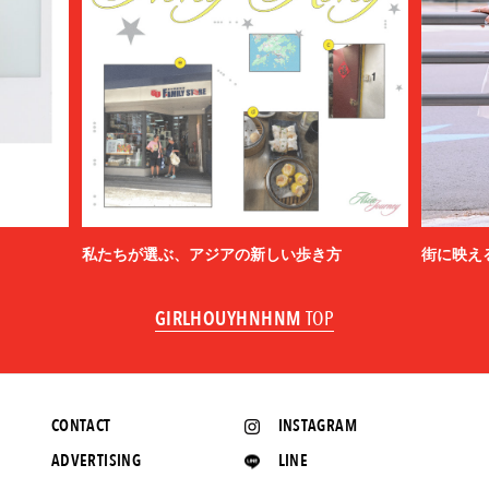
私たちが選ぶ、アジアの新しい歩き方
街に映え
GIRLHOUYHNHNM
TOP
CONTACT
INSTAGRAM
ADVERTISING
LINE