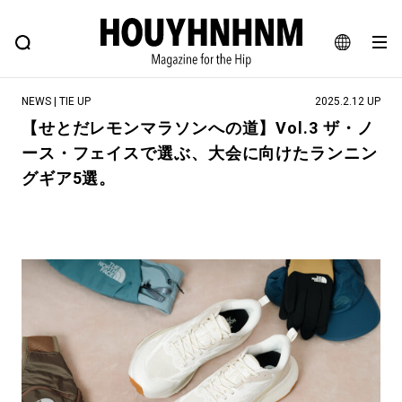
NEWS
FEATURE
BLOG
SNAP
Commune H
ヒップなファッション、カルチャー、ライフスタイルWEBマガジン
JA
NEWS | TIE UP
2025.2.12 UP
EN
【せとだレモンマラソンへの道】Vol.3 ザ・ノ
ース・フェイスで選ぶ、大会に向けたランニン
#注目のタグ
グギア5選。
#SHOPPING ADDICT
#憧れの逸品
#ESSENTIAL DESIGNS
#古着サミット
#NEW VINTAGE
#マイナーグッド図鑑
#路地裏てぃーん。
#MONTHLY JOURNAL
#GH 銘品の所以
#フイナムのYouTube
#Commune H
#FOCUS IT
#AH.H
#ととけん
#FASHION
#MUSIC
#MOVIE