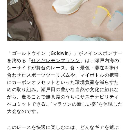
#LIFESTYLE
#SNEAKER
#OUTDOOR
#SPORTS
#HANDSOME HANDBOOK
「ゴールドウイン（Goldwin）」がメインスポンサー
を務める「
せとだレモンマラソン
」は、瀬戸内海の
シーサイドが舞台のレース。食・景色・滞在を掛け
合わせたスポーツツーリズムや、マイボトルの携帯
にカーボンオフセットといった環境負荷を減らすた
めの取り組み。瀬戸田の豊かな自然や文化に触れな
がら、走ることで無意識のうちにサステナビリティ
へコミットできる、“マラソンの新しい姿”を体現した
大会なのです。
このレースを快適に楽しむには、どんなギアを選ぶ