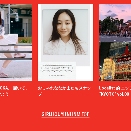
OKA。 履いて、
おしゃれななかまたちスナッ
Localist 的 
けよう
プ
“KYOTO” vol.08
GIRLHOUYHNHNM
TOP