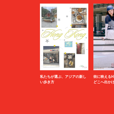
私たちが選ぶ、アジアの新し
街に映えるH
い歩き方
どこへ出か