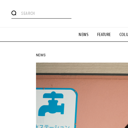
#注目のタグ
NEWS
FEATURE
COL
#SHOPPING ADDICT
#憧れの逸品
#ESSENTIAL DESIG
#GH 銘品の所以
#フイナムのYouTube
#Commune H
#SPORTS
#HANDSOME HANDBOOK
NEWS