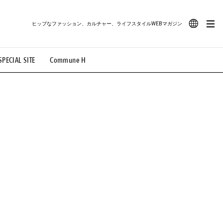
ヒップなファッション、カルチャー、ライフスタイルWEBマガジン
JA
SPECIAL SITE
Commune H
#路地裏てぃーん。
#MONTHLY JOURNAL
EN
OVIE
#LIFESTYLE
#SNEAKER
#OUTDOOR