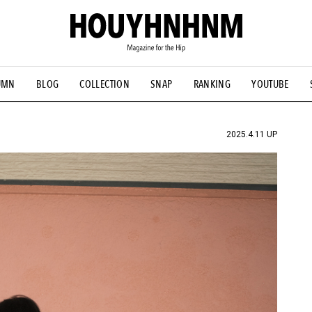
UMN
BLOG
COLLECTION
SNAP
RANKING
YOUTUBE
NS
#古着サミット
#NEW VINTAGE
#マイナーグッド図鑑
#FOCUS IT
#AH.H
#ととけん
#FASHION
#MUSIC
#M
2025.4.11 UP