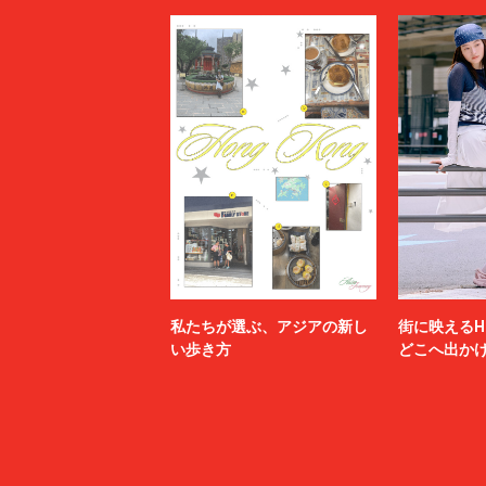
私たちが選ぶ、アジアの新し
街に映えるH
い歩き方
どこへ出か