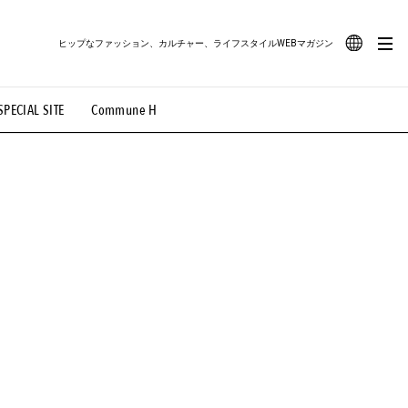
ヒップなファッション、カルチャー、ライフスタイルWEBマガジン
JA
SPECIAL SITE
Commune H
#路地裏てぃーん。
#MONTHLY JOURNAL
EN
OVIE
#LIFESTYLE
#SNEAKER
#OUTDOOR