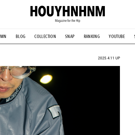
UMN
BLOG
COLLECTION
SNAP
RANKING
YOUTUBE
NS
#古着サミット
#NEW VINTAGE
#マイナーグッド図鑑
#FOCUS IT
#AH.H
#ととけん
#FASHION
#MUSIC
#M
2025.4.11 UP