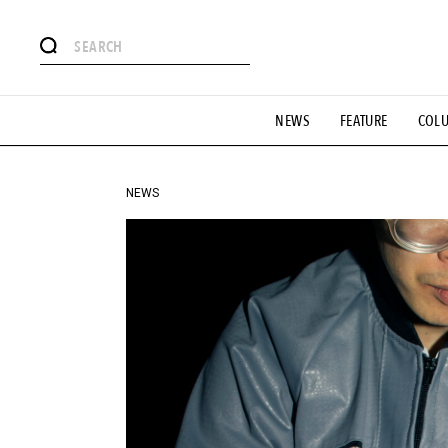
#注目のタグ
NEWS
FEATURE
COL
#SHOPPING ADDICT
#憧れの逸品
#ESSENTIAL DESIG
#GH 銘品の所以
#フイナムのYouTube
#Commune H
#SPORTS
#HANDSOME HANDBOOK
NEWS