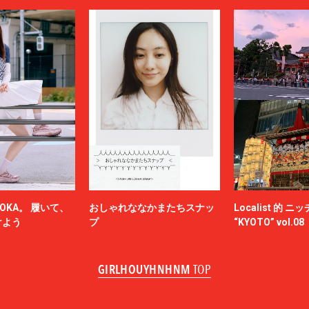
OKA。 履いて、
おしゃれななかまたちスナッ
Localist 的 
けよう
プ
“KYOTO” vol.08
GIRLHOUYHNHNM
TOP