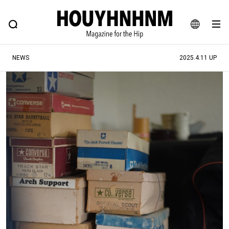
NEWS
FEATURE
BLOG
SNAP
Commune H
ヒップなファッション、カルチャー、ライフスタイルWEBマガジン
JA
NEWS
2025.4.11 UP
EN
#注目のタグ
#SHOPPING ADDICT
#憧れの逸品
#ESSENTIAL DESIGNS
#古着サミット
#NEW VINTAGE
#マイナーグッド図鑑
#路地裏てぃーん。
#MONTHLY JOURNAL
#GH 銘品の所以
#フイナムのYouTube
#Commune H
#FOCUS IT
#AH.H
#ととけん
#FASHION
#MUSIC
#MOVIE