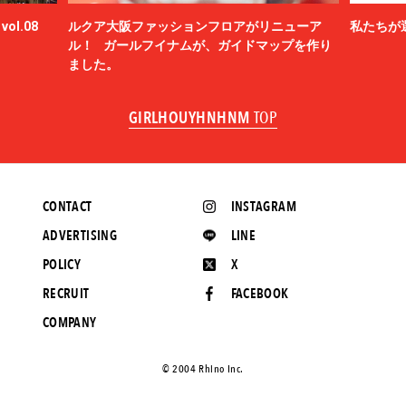
ol.08
ルクア大阪ファッションフロアがリニューア
私たちが
ル！ ガールフイナムが、ガイドマップを作り
ました。
GIRLHOUYHNHNM
TOP
CONTACT
INSTAGRAM
ADVERTISING
LINE
POLICY
X
RECRUIT
FACEBOOK
COMPANY
©️ 2004 Rhino Inc.