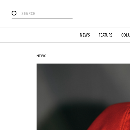
#注目のタグ
NEWS
FEATURE
COL
#SHOPPING ADDICT
#憧れの逸品
#ESSENTIAL DESIG
#GH 銘品の所以
#フイナムのYouTube
#Commune H
#SPORTS
#HANDSOME HANDBOOK
NEWS