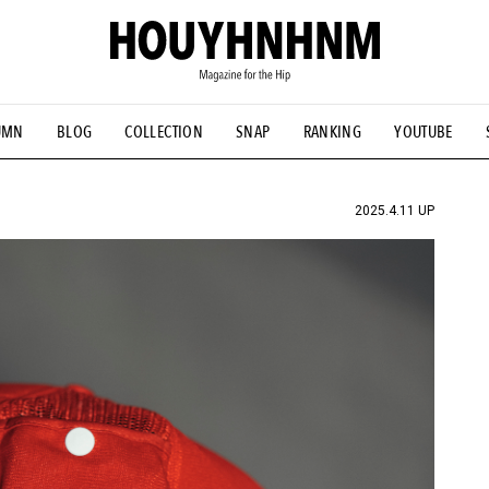
UMN
BLOG
COLLECTION
SNAP
RANKING
YOUTUBE
NS
#古着サミット
#NEW VINTAGE
#マイナーグッド図鑑
#FOCUS IT
#AH.H
#ととけん
#FASHION
#MUSIC
#M
2025.4.11 UP