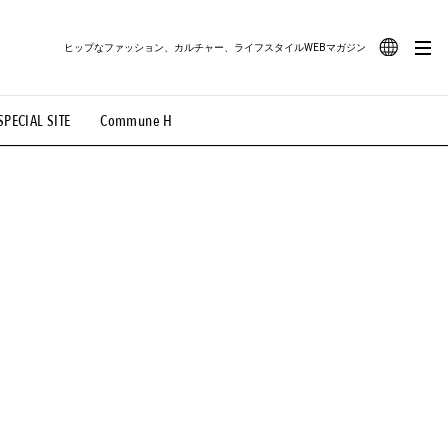
ヒップなファッション、カルチャー、ライフスタイルWEBマガジン
JA
SPECIAL SITE
Commune H
#路地裏てぃーん。
#MONTHLY JOURNAL
EN
OVIE
#LIFESTYLE
#SNEAKER
#OUTDOOR