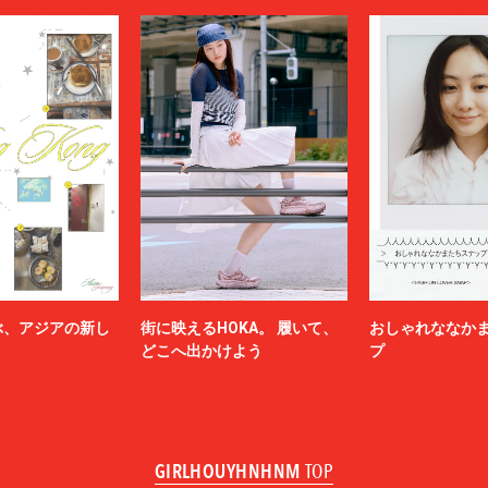
ぶ、アジアの新し
街に映えるHOKA。 履いて、
おしゃれななか
どこへ出かけよう
プ
GIRLHOUYHNHNM
TOP