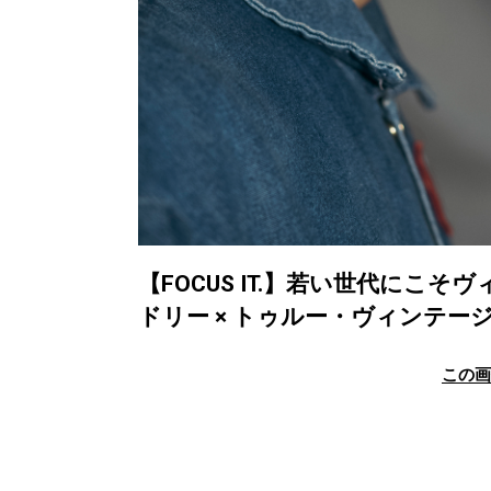
【FOCUS IT.】若い世代にこ
ドリー × トゥルー・ヴィンテー
この