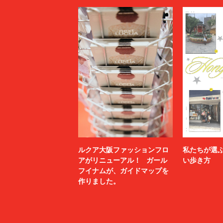
ルクア大阪ファッションフロ
私たちが選
アがリニューアル！ ガール
い歩き方
フイナムが、ガイドマップを
作りました。