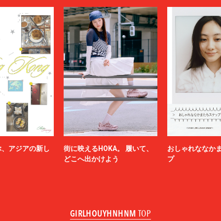
ぶ、アジアの新し
街に映えるHOKA。 履いて、
おしゃれななか
どこへ出かけよう
プ
GIRLHOUYHNHNM
TOP