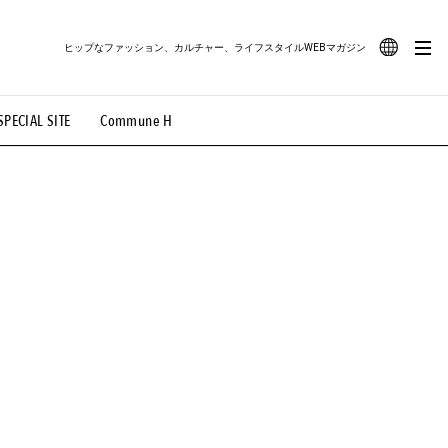
ヒップなファッション、カルチャー、ライフスタイルWEBマガジン
JA
SPECIAL SITE
Commune H
#路地裏てぃーん。
#MONTHLY JOURNAL
EN
OVIE
#LIFESTYLE
#SNEAKER
#OUTDOOR