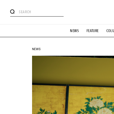
#注目のタグ
NEWS
FEATURE
COL
#SHOPPING ADDICT
#憧れの逸品
#ESSENTIAL DESIG
#GH 銘品の所以
#フイナムのYouTube
#Commune H
#SPORTS
#HANDSOME HANDBOOK
NEWS