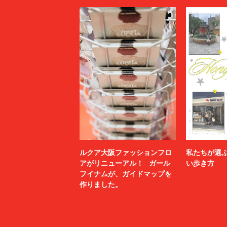
ルクア大阪ファッションフロ
私たちが選
アがリニューアル！ ガール
い歩き方
フイナムが、ガイドマップを
作りました。