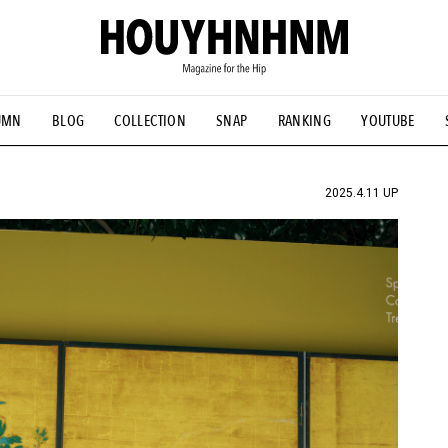
UMN
BLOG
COLLECTION
SNAP
RANKING
YOUTUBE
NS
#古着サミット
#NEW VINTAGE
#マイナーグッド図鑑
#FOCUS IT
#AH.H
#ととけん
#FASHION
#MUSIC
#M
2025.4.11 UP