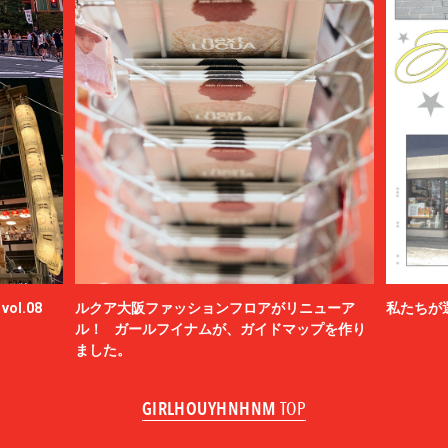
ol.08
ルクア大阪ファッションフロアがリニューア
私たちが
ル！ ガールフイナムが、ガイドマップを作り
ました。
GIRLHOUYHNHNM
TOP