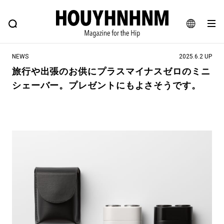
NEWS
FEATURE
BLOG
SNAP
Commune H
ヒップなファッション、カルチャー、ライフスタイルWEBマガジン
JA
NEWS
2025.6.2 UP
EN
旅行や出張のお供にプラスマイナスゼロのミニ
シェーバー。プレゼントにもよさそうです。
#注目のタグ
#SHOPPING ADDICT
#憧れの逸品
#ESSENTIAL DESIGNS
#古着サミット
#NEW VINTAGE
#マイナーグッド図鑑
#路地裏てぃーん。
#MONTHLY JOURNAL
#GH 銘品の所以
#フイナムのYouTube
#Commune H
#FOCUS IT
#AH.H
#ととけん
#FASHION
#MUSIC
#MOVIE