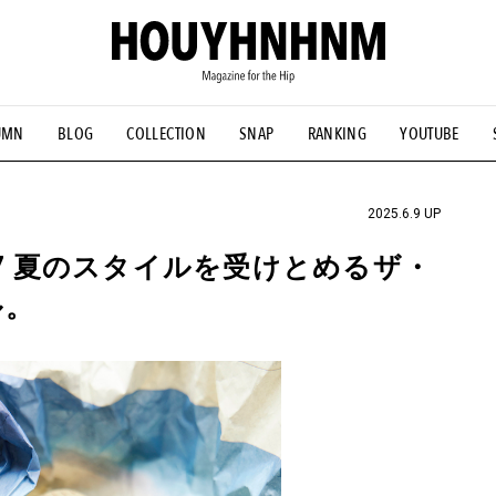
UMN
BLOG
COLLECTION
SNAP
RANKING
YOUTUBE
NS
#古着サミット
#NEW VINTAGE
#マイナーグッド図鑑
#FOCUS IT
#AH.H
#ととけん
#FASHION
#MUSIC
#M
2025.6.9 UP
07 夏のスタイルを受けとめるザ・
ル。