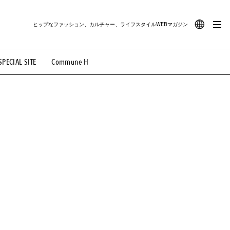
ヒップなファッション、カルチャー、ライフスタイルWEBマガジン
JA
SPECIAL SITE
Commune H
#路地裏てぃーん。
#MONTHLY JOURNAL
EN
OVIE
#LIFESTYLE
#SNEAKER
#OUTDOOR