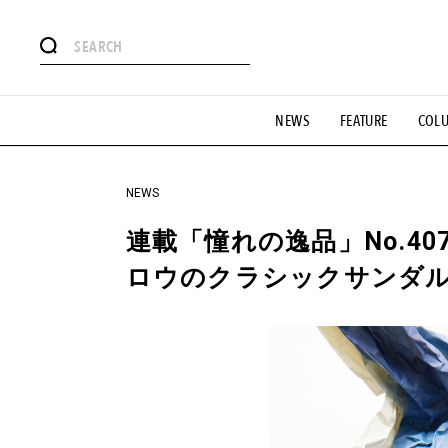
#注目のタグ
NEWS
FEATURE
COL
#SHOPPING ADDICT
#憧れの逸品
#ESSENTIAL DESIG
#GH 銘品の所以
#フイナムのYouTube
#Commune H
#SPORTS
#HANDSOME HANDBOOK
NEWS
連載「憧れの逸品」No.4
ロウのクラシックサンダ