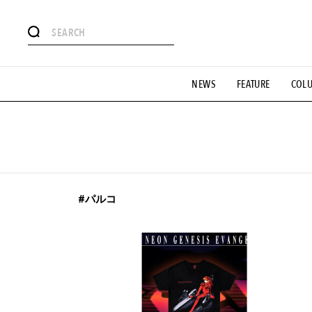
#注目のタグ
NEWS
FEATURE
COL
#SHOPPING ADDICT
#憧れの逸品
#ESSENTIAL DESIG
#GH 銘品の所以
#フイナムのYouTube
#Commune H
#SPORTS
#HANDSOME HANDBOOK
#パルコ