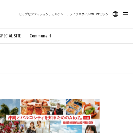
ヒップなファッション、カルチャー、ライフスタイルWEBマガジン
JA
SPECIAL SITE
Commune H
#路地裏てぃーん。
#MONTHLY JOURNAL
EN
OVIE
#LIFESTYLE
#SNEAKER
#OUTDOOR