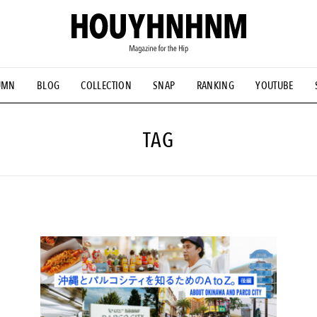
UMN
BLOG
COLLECTION
SNAP
RANKING
YOUTUBE
NS
#古着サミット
#NEW VINTAGE
#マイナーグッド図鑑
#FOCUS IT
#AH.H
#ととけん
#FASHION
#MUSIC
#M
TAG