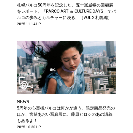
札幌パルコ50周年を記念した、五十嵐威暢の回顧展
をレポート。「PARCO ART ＆ CULTURE DAYS」でパ
ルコの歩みとカルチャーに浸る。［VOL.2 札幌編］
2025.11.14 UP
NEWS
5周年の心斎橋パルコは何かが違う。限定商品発売の
ほか、宮﨑あおい写真展に、藤原ヒロシのあの講義
もあるよ！
2025.10.30 UP