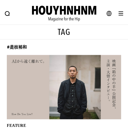
NEWS
FEATURE
BLOG
SNAP
Commune H
ヒップなファッション、カルチャー、ライフスタイルWEBマガジン
JA
TAG
EN
#是枝裕和
#注目のタグ
#SHOPPING ADDICT
#憧れの逸品
#ESSENTIAL DESIGNS
#古着サミット
#NEW VINTAGE
#マイナーグッド図鑑
#路地裏てぃーん。
#MONTHLY JOURNAL
#GH 銘品の所以
#フイナムのYouTube
#Commune H
#FOCUS IT
#AH.H
#ととけん
#FASHION
#MUSIC
#MOVIE
FEATURE