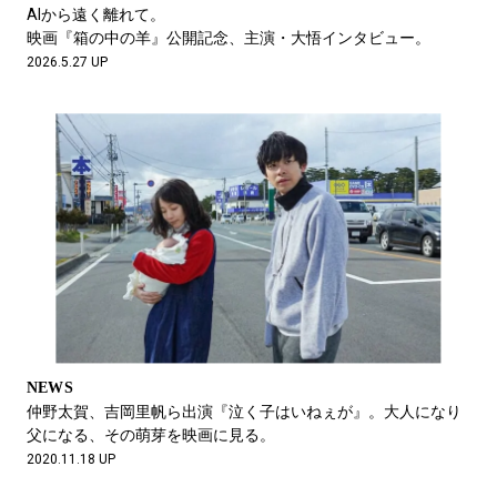
#LIFESTYLE
#SNEAKER
#OUTDOOR
AIから遠く離れて。
#SPORTS
#HANDSOME HANDBOOK
映画『箱の中の羊』公開記念、主演・大悟インタビュー。
2026.5.27 UP
NEWS
仲野太賀、吉岡里帆ら出演『泣く子はいねぇが』。大人になり
父になる、その萌芽を映画に見る。
2020.11.18 UP