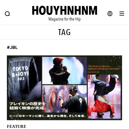
NEWS
FEATURE
BLOG
SNAP
Commune H
ヒップなファッション、カルチャー、ライフスタイルWEBマガジン
JA
TAG
EN
#JBL
#注目のタグ
#SHOPPING ADDICT
#憧れの逸品
#MONTHLY JOURNAL
#ESSENTIAL DESIGNS
#NEW VINTAGE
#古着サミット
#マイナーグッド図鑑
#フイナムのYouTube
#Commune H
#FOCUS IT
#AH.H
#ととけん
#FASHION
#MUSIC
#MOVIE
#LIFESTYLE
#SNEAKER
#OUTDOOR
FEATURE