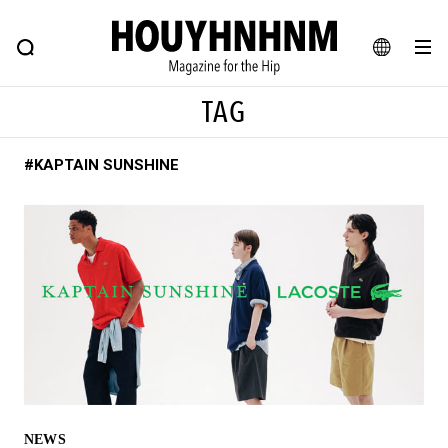
NEWS
FEATURE
BLOG
SNAP
Commune H
ヒップなファッション、カルチャー、ライフスタイルWEBマガジン
JA
TAG
EN
#KAPTAIN SUNSHINE
#注目のタグ
#SHOPPING ADDICT
#憧れの逸品
#ESSENTIAL DESIGNS
#古着サミット
#NEW VINTAGE
#マイナーグッド図鑑
#路地裏てぃーん。
#MONTHLY JOURNAL
#GH 銘品の所以
#フイナムのYouTube
#Commune H
#FOCUS IT
#AH.H
#ととけん
#FASHION
#MUSIC
#MOVIE
NEWS