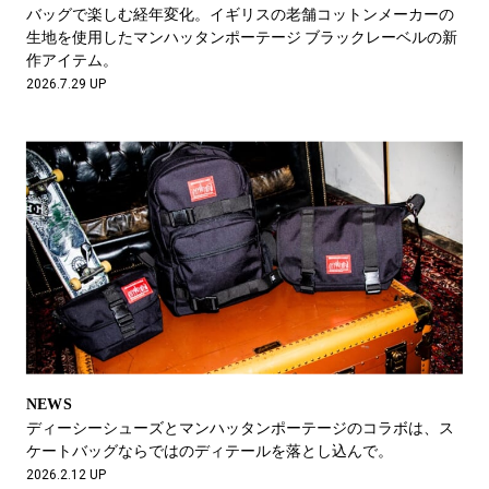
#LIFESTYLE
#SNEAKER
#OUTDOOR
バッグで楽しむ経年変化。イギリスの老舗コットンメーカーの
#SPORTS
#HANDSOME HANDBOOK
生地を使用したマンハッタンポーテージ ブラックレーベルの新
作アイテム。
2026.7.29 UP
NEWS
ディーシーシューズとマンハッタンポーテージのコラボは、ス
ケートバッグならではのディテールを落とし込んで。
2026.2.12 UP