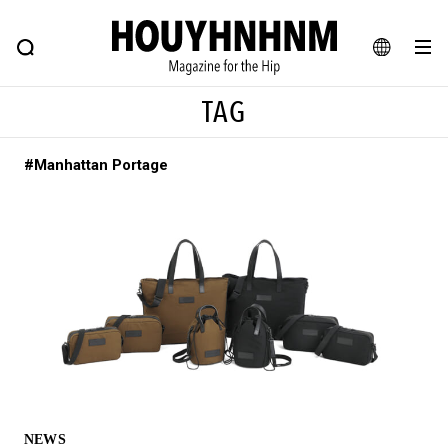
NEWS
FEATURE
BLOG
SNAP
Commune H
ヒップなファッション、カルチャー、ライフスタイルWEBマガジン
JA
TAG
EN
#Manhattan Portage
#注目のタグ
#SHOPPING ADDICT
#憧れの逸品
#ESSENTIAL DESIGNS
#古着サミット
#NEW VINTAGE
#マイナーグッド図鑑
#路地裏てぃーん。
#MONTHLY JOURNAL
#GH 銘品の所以
#フイナムのYouTube
#Commune H
#FOCUS IT
#AH.H
#ととけん
#FASHION
#MUSIC
#MOVIE
NEWS