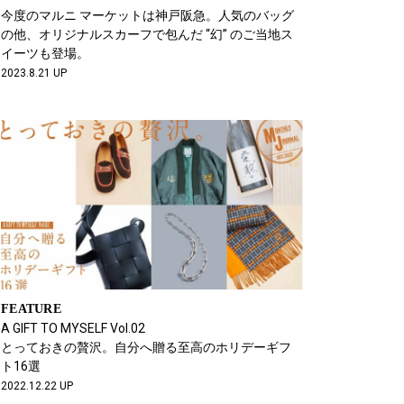
今度のマルニ マーケットは神戸阪急。人気のバッグ
の他、オリジナルスカーフで包んだ “幻” のご当地ス
イーツも登場。
2023.8.21 UP
FEATURE
A GIFT TO MYSELF Vol.02
とっておきの贅沢。自分へ贈る至高のホリデーギフ
ト16選
2022.12.22 UP