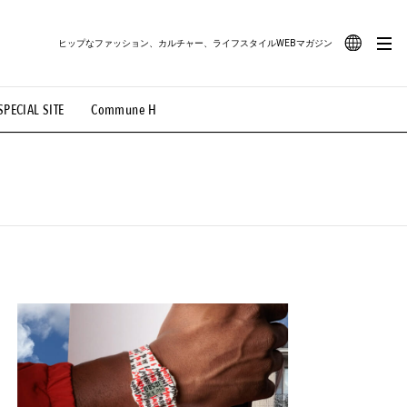
ヒップなファッション、カルチャー、ライフスタイルWEBマガジン
JA
SPECIAL SITE
Commune H
#路地裏てぃーん。
#MONTHLY JOURNAL
EN
OVIE
#LIFESTYLE
#SNEAKER
#OUTDOOR