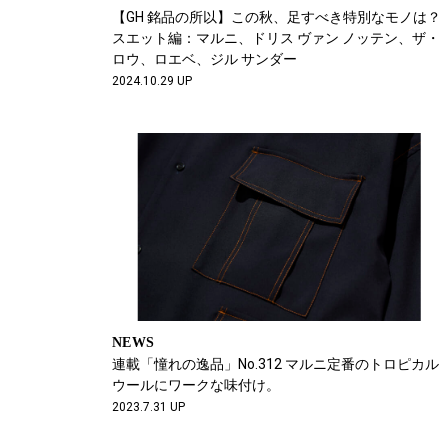
【GH 銘品の所以】この秋、足すべき特別なモノは？
スエット編：マルニ、ドリス ヴァン ノッテン、ザ・
ロウ、ロエベ、ジル サンダー
2024.10.29 UP
NEWS
連載「憧れの逸品」No.312 マルニ定番のトロピカル
ウールにワークな味付け。
2023.7.31 UP