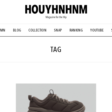
UMN
BLOG
COLLECTION
SNAP
RANKING
YOUTUBE
NS
#古着サミット
#NEW VINTAGE
#マイナーグッド図鑑
#FOCUS IT
#AH.H
#ととけん
#FASHION
#MUSIC
#M
TAG