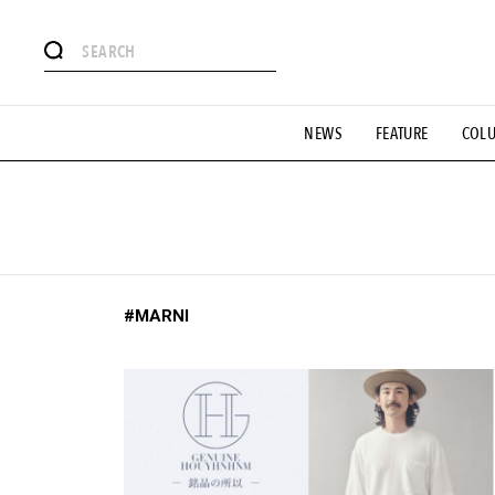
#注目のタグ
NEWS
FEATURE
COL
#SHOPPING ADDICT
#憧れの逸品
#ESSENTIAL DESIG
#GH 銘品の所以
#フイナムのYouTube
#Commune H
#SPORTS
#HANDSOME HANDBOOK
#MARNI