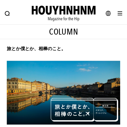
NEWS
FEATURE
BLOG
SNAP
Commune H
ヒップなファッション、カルチャー、ライフスタイルWEBマガジン
JA
COLUMN
EN
旅とか僕とか、相棒のこと。
#注目のタグ
#SHOPPING ADDICT
#憧れの逸品
#ESSENTIAL DESIGNS
#古着サミット
#NEW VINTAGE
#マイナーグッド図鑑
#路地裏てぃーん。
#MONTHLY JOURNAL
#GH 銘品の所以
#フイナムのYouTube
#Commune H
#FOCUS IT
#AH.H
#ととけん
#FASHION
#MUSIC
#MOVIE