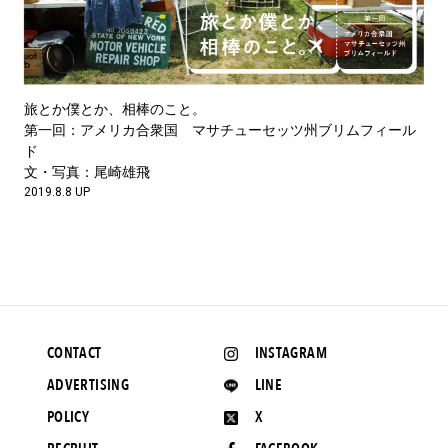
旅とか僕とか、相棒のこと。
第一回：アメリカ合衆国 マサチューセッツ州ブリムフィール
ド
文・写真：尾崎雄飛
2019.8.8 UP
CONTACT
INSTAGRAM
ADVERTISING
LINE
POLICY
X