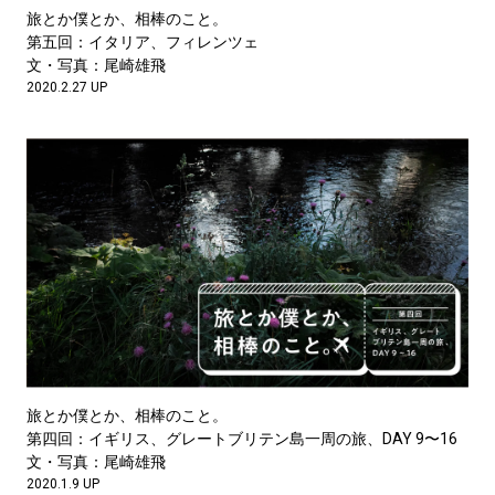
#LIFESTYLE
#SNEAKER
#OUTDOOR
旅とか僕とか、相棒のこと。
#SPORTS
#HANDSOME HANDBOOK
第五回：イタリア、フィレンツェ
文・写真：尾崎雄飛
2020.2.27 UP
旅とか僕とか、相棒のこと。
第四回：イギリス、グレートブリテン島一周の旅、DAY 9〜16
文・写真：尾崎雄飛
2020.1.9 UP