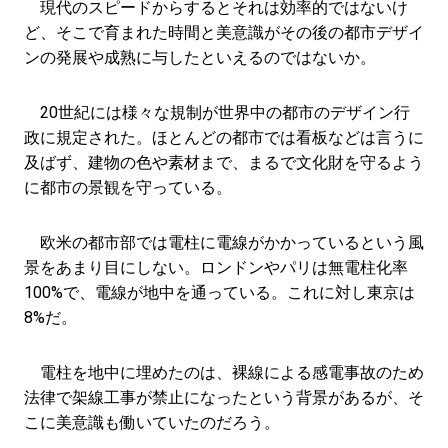
現代のスピードからするとそれは効率的ではないけ
ど、そこで育まれた時間と美意識がその後の都市デザイ
ンの発展や成熟に与したといえるのではないか。
20世紀には様々な規制が世界中の都市のデザイン行
政に規定された。ほとんどの都市では看板などは言うに
及ばず、建物の色や素材まで、まるで文化財を守るよう
に都市の景観を守っている。
欧米の都市部では電柱に電線がかかっているという風
景をあまり目にしない。ロンドンやパリは無電柱化率
100%で、電線が地中を通っている。これに対し東京は
8%だ。
電柱を地中に埋めたのは、裸線による感電事故のため
法律で架線工事が禁止になったという背景があるが、そ
こに美意識も働いていたのだろう。