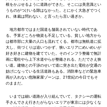
根をかぶせるように道路ができた。そこには美意識とい
うものがつけいる隙はなかった。とにかく大急ぎでつく
れ、体裁は問わない、と言ったら言い過ぎか。
地方都市ではまだ国道も舗装されていない時代であ
る。予算どころか物資も不足している。貧しい地方から
は都市部に大量の人口も流れてくる。都市は無軌道に拡
大し、街づくりは追いつかず、狭いエリアにめいめいが
好き好きに建物を建てていた。そのインフラ整備で無計
画に電柱やら上下水道やらが整備される。ただでさえ狭
い道。建物との干渉のせいで道に突き出た電柱が交通の
妨げになっている生活道路もある。消防車などの緊急車
両が入れない危険家屋ゾーンは、21世紀の今日でもそ
のままだ。
いまでは細い道路が入り組んでいて、タクシーの運転
手さんでさえ行きたがらないエリアが東京には少なくな