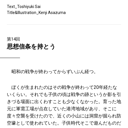
#LIFESTYLE
#SNEAKER
#OUTDOOR
Text_Toshiyuki Sai
#SPORTS
#HANDSOME HANDBOOK
Title&Illustration_Kenji Asazuma
第14回
思想信条を持とう
昭和の戦争が終わってからずいぶん経つ。
ぼくが生まれたのはその戦争が終わって20年経たな
いくらい。それでも子供の頃は戦争の跡というか影を引
きづる場面に出くわすことも少なくなかった。育った地
元に軍需工場が点在していた港湾地域があり、そこに
度々空襲を受けたので、近くの小山には洞窟が掘られ防
空壕として使われていた。子供時代そこで遊んだものだ