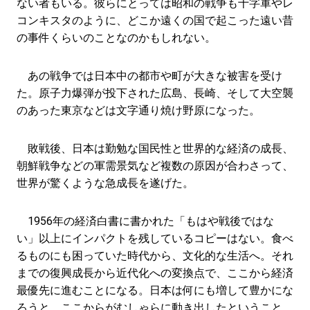
ない者もいる。彼らにとっては昭和の戦争も十字軍やレ
コンキスタのように、どこか遠くの国で起こった遠い昔
の事件くらいのことなのかもしれない。
あの戦争では日本中の都市や町が大きな被害を受け
た。原子力爆弾が投下された広島、長崎、そして大空襲
のあった東京などは文字通り焼け野原になった。
敗戦後、日本は勤勉な国民性と世界的な経済の成長、
朝鮮戦争などの軍需景気など複数の原因が合わさって、
世界が驚くような急成長を遂げた。
1956年の経済白書に書かれた「もはや戦後ではな
い」以上にインパクトを残しているコピーはない。食べ
るものにも困っていた時代から、文化的な生活へ。それ
までの復興成長から近代化への変換点で、ここから経済
最優先に進むことになる。日本は何にも増して豊かにな
ろうと、ここからがむしゃらに動き出したということ