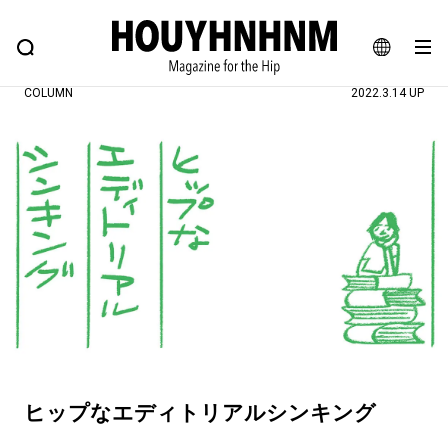
NEWS
FEATURE
BLOG
SNAP
Commune H
ヒップなファッション、カルチャー、ライフスタイルWEBマガジン
JA
COLUMN
2022.3.14 UP
EN
#注目のタグ
#SHOPPING ADDICT
#憧れの逸品
#ESSENTIAL DESIGNS
#古着サミット
#NEW VINTAGE
#マイナーグッド図鑑
#路地裏てぃーん。
#MONTHLY JOURNAL
#GH 銘品の所以
#フイナムのYouTube
#Commune H
#FOCUS IT
#AH.H
ヒップなエディトリアルシンキング
#ととけん
#FASHION
#MUSIC
#MOVIE