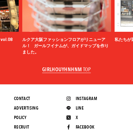
ol.08
ルクア大阪ファッションフロアがリニューア
私たちが
ル！ ガールフイナムが、ガイドマップを作り
ました。
GIRLHOUYHNHNM
TOP
CONTACT
INSTAGRAM
ADVERTISING
LINE
POLICY
X
RECRUIT
FACEBOOK