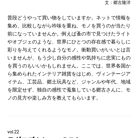
#LIFESTYLE
#SNEAKER
#OUTDOOR
文：郷古隆洋
#SPORTS
#HANDSOME HANDBOOK
普段どうやって買い物をしていますか。ネットで情報を
集め、比較しながら吟味を重ね、モノを買うのが当たり
前になっていませんか。例えば蚤の市で見つけたライト
やオブジェのような、世界にひとつの存在感で暮らしに
彩りを与えてくれるようなモノ。衝動買いがいいとは言
いませんが、もう少し自分の感性や気持ちに忠実にもの
を買うのもいいかもしれません。ここでは、世界各国か
ら集められたインテリア雑貨をはじめ、ヴィンテージア
イテム、工芸品、郷土玩具など、ジャンルや年代、地域
を限定せず、独自の感性で蒐集している郷古さんに、モ
ノの見方や楽しみ方を教えてもらいます。
vol.22