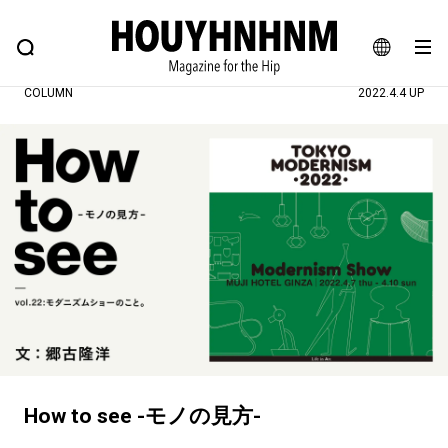
NEWS
FEATURE
BLOG
SNAP
Commune H
ヒップなファッション、カルチャー、ライフスタイルWEBマガジン
JA
COLUMN
2022.4.4 UP
EN
#注目のタグ
#SHOPPING ADDICT
#憧れの逸品
#ESSENTIAL DESIGNS
#古着サミット
#NEW VINTAGE
#マイナーグッド図鑑
#路地裏てぃーん。
#MONTHLY JOURNAL
#GH 銘品の所以
#フイナムのYouTube
#Commune H
#FOCUS IT
#AH.H
How to see -モノの見方-
#ととけん
#FASHION
#MUSIC
#MOVIE