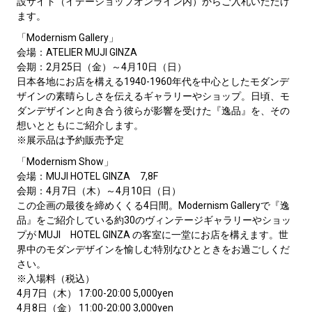
設サイト（イデーショップオンライン内）からご入札いただけ
ます。
「Modernism Gallery」
会場：ATELIER MUJI GINZA
会期：2月25日（金）～4月10日（日）
日本各地にお店を構える1940-1960年代を中心としたモダンデ
ザインの素晴らしさを伝えるギャラリーやショップ。日頃、モ
ダンデザインと向き合う彼らが影響を受けた『逸品』を、その
想いとともにご紹介します。
※展示品は予約販売予定
「Modernism Show」
会場：MUJI HOTEL GINZA 7,8F
会期：4月7日（木）～4月10日（日）
この企画の最後を締めくくる4日間。Modernism Galleryで『逸
品』をご紹介している約30のヴィンテージギャラリーやショッ
プが MUJI HOTEL GINZA の客室に一堂にお店を構えます。世
界中のモダンデザインを愉しむ特別なひとときをお過ごしくだ
さい。
※入場料（税込）
4月7日（木） 17:00-20:00 5,000yen
4月8日（金） 11:00-20:00 3,000yen