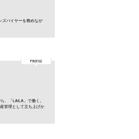
はメンズバイヤーを務めなが
PROFILE
ら、「LAILA」で働く。
産管理として立ち上げか