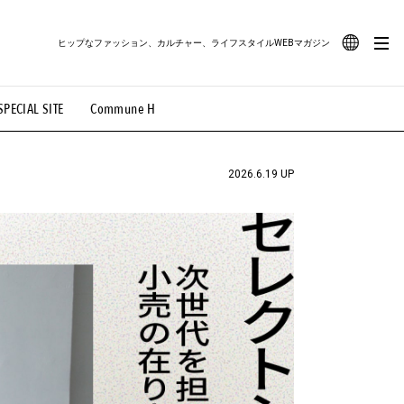
ヒップなファッション、カルチャー、ライフスタイルWEBマガジン
JA
SPECIAL SITE
Commune H
#路地裏てぃーん。
#MONTHLY JOURNAL
EN
OVIE
#LIFESTYLE
#SNEAKER
#OUTDOOR
2026.6.19 UP