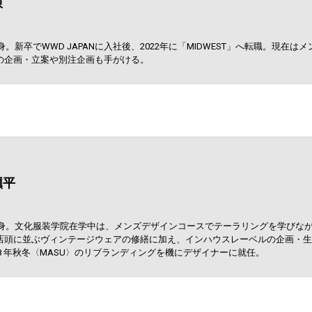
錬
身。新卒でWWD JAPANに入社後、2022年に「MIDWEST」へ転職。現在
の企画・立案や別注企画も手がける。
愼平
。文化服装学院在学中は、メンズデザインコースでテーラリングを学びなが
頭に並ぶヴィンテージウェアの修繕に加え、インハウスレーベルの企画・生
8 年秋冬〈MASU〉のリブランディングを機にデザイナーに就任。