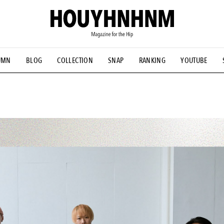
UMN
BLOG
COLLECTION
SNAP
RANKING
YOUTUBE
NS
#古着サミット
#NEW VINTAGE
#マイナーグッド図鑑
#FOCUS IT
#AH.H
#ととけん
#FASHION
#MUSIC
#M