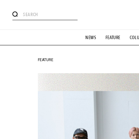
#注目のタグ
NEWS
FEATURE
COL
#SHOPPING ADDICT
#憧れの逸品
#ESSENTIAL DESIG
#GH 銘品の所以
#フイナムのYouTube
#Commune H
#SPORTS
#HANDSOME HANDBOOK
FEATURE