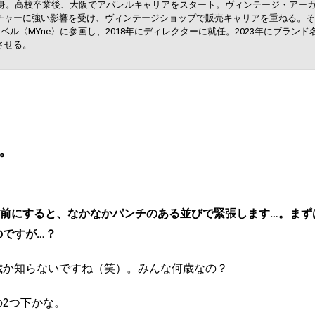
県出身。高校卒業後、大阪でアパレルキャリアをスタート。ヴィンテージ・アー
チャーに強い影響を受け、ヴィンテージショップで販売キャリアを重ねる。そ
ベル〈MYne〉に参画し、2018年にディレクターに就任。2023年にブランド名
させる。
。
前にすると、なかなかパンチのある並びで緊張します…。まず
のですが…？
歳か知らないですね（笑）。みんな何歳なの？
2つ下かな。