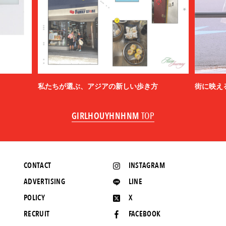
私たちが選ぶ、アジアの新しい歩き方
街に映え
GIRLHOUYHNHNM
TOP
CONTACT
INSTAGRAM
ADVERTISING
LINE
POLICY
X
RECRUIT
FACEBOOK