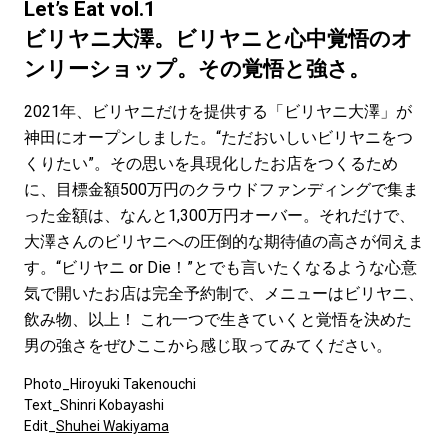
#LIFESTYLE
#SNEAKER
#OUTDOOR
Let’s Eat vol.1
#SPORTS
#HANDSOME HANDBOOK
ビリヤニ大澤。ビリヤニと心中覚悟のオ
ンリーショップ。その覚悟と強さ。
2021年、ビリヤニだけを提供する「ビリヤニ大澤」が
神田にオープンしました。“ただおいしいビリヤニをつ
くりたい”。その思いを具現化したお店をつくるため
に、目標金額500万円のクラウドファンディングで集ま
った金額は、なんと1,300万円オーバー。それだけで、
大澤さんのビリヤニへの圧倒的な期待値の高さが伺えま
す。“ビリヤニ or Die！”とでも言いたくなるような心意
気で開いたお店は完全予約制で、メニューはビリヤニ、
飲み物、以上！ これ一つで生きていくと覚悟を決めた
男の強さをぜひここから感じ取ってみてください。
Photo_Hiroyuki Takenouchi
Text_Shinri Kobayashi
Edit_
Shuhei Wakiyama