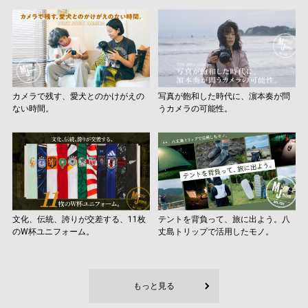
カメラで残す、愛犬とのかけがえの
写真が飽和した時代に、濵本奏が問
ない時間。
うカメラの可能性。
文化、伝統、誇りが交差する、11枚
テントを背負って、旅に出よう。八
のW杯ユニフォーム。
丈島トリップで活用したモノ。
もっと見る