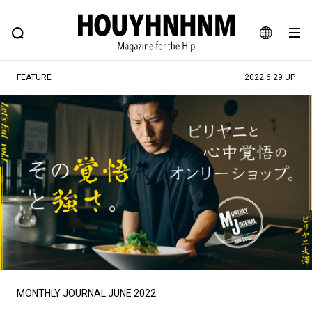
NEWS
FEATURE
BLOG
SNAP
Commune H
ヒップなファッション、カルチャー、ライフスタイルWEBマガジン
JA
FEATURE
2022.6.29 UP
EN
#注目のタグ
#SHOPPING ADDICT
#憧れの逸品
#ESSENTIAL DESIGNS
#古着サミット
#NEW VINTAGE
#マイナーグッド図鑑
#路地裏てぃーん。
#MONTHLY JOURNAL
#GH 銘品の所以
#フイナムのYouTube
#Commune H
#FOCUS IT
#AH.H
#ととけん
#FASHION
#MUSIC
#MOVIE
MONTHLY JOURNAL JUNE 2022