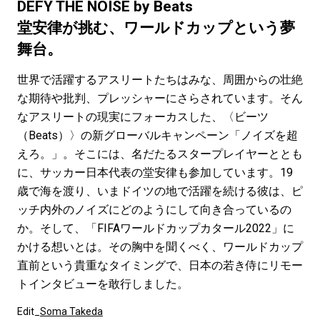
#LIFESTYLE
#SNEAKER
#OUTDOOR
DEFY THE NOISE by Beats
#SPORTS
#HANDSOME HANDBOOK
堂安律が挑む、ワールドカップという夢
舞台。
世界で活躍するアスリートたちはみな、周囲からの壮絶
な期待や批判、プレッシャーにさらされています。そん
なアスリートの現実にフォーカスした、〈ビーツ
（Beats）〉の新グローバルキャンペーン「ノイズを超
えろ。」。そこには、名だたるスタープレイヤーととも
に、サッカー日本代表の堂安律も参加しています。19
歳で海を渡り、いまドイツの地で活躍を続ける彼は、ピ
ッチ内外のノイズにどのようにして向き合っているの
か。そして、「FIFAワールドカップカタール2022」に
かける想いとは。その胸中を聞くべく、ワールドカップ
直前という貴重なタイミングで、日本の若き侍にリモー
トインタビューを敢行しました。
Edit_
Soma Takeda