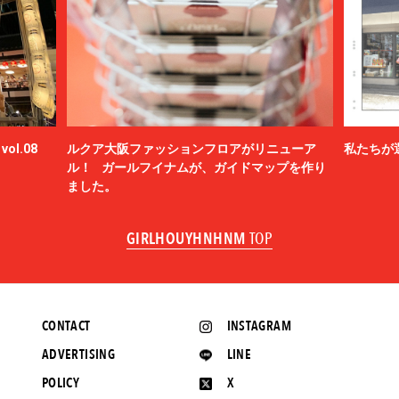
ol.08
ルクア大阪ファッションフロアがリニューア
私たちが
ル！ ガールフイナムが、ガイドマップを作り
ました。
GIRLHOUYHNHNM
TOP
CONTACT
INSTAGRAM
ADVERTISING
LINE
POLICY
X