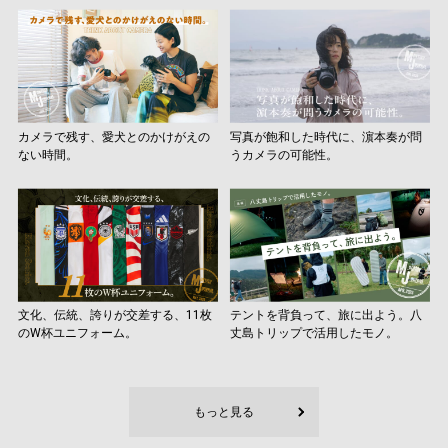
カメラで残す、愛犬とのかけがえの
写真が飽和した時代に、濵本奏が問
ない時間。
うカメラの可能性。
文化、伝統、誇りが交差する、11枚
テントを背負って、旅に出よう。八
のW杯ユニフォーム。
丈島トリップで活用したモノ。
もっと見る