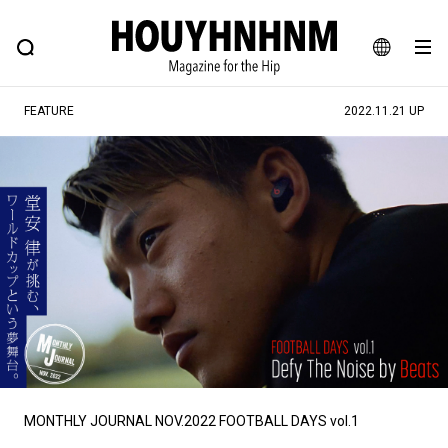
NEWS
FEATURE
BLOG
SNAP
Commune H
ヒップなファッション、カルチャー、ライフスタイルWEBマガジン
JA
FEATURE
2022.11.21 UP
EN
#注目のタグ
#SHOPPING ADDICT
#憧れの逸品
#ESSENTIAL DESIGNS
#古着サミット
#NEW VINTAGE
#マイナーグッド図鑑
#路地裏てぃーん。
#MONTHLY JOURNAL
#GH 銘品の所以
#フイナムのYouTube
#Commune H
#FOCUS IT
#AH.H
#ととけん
#FASHION
#MUSIC
#MOVIE
MONTHLY JOURNAL NOV.2022 FOOTBALL DAYS vol.1