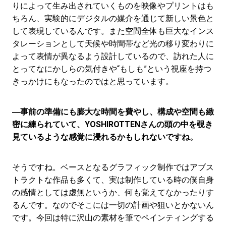
りによって生み出されていくものを映像やプリントはも
ちろん、実験的にデジタルの媒介を通じて新しい景色と
して表現しているんです。また空間全体も巨大なインス
タレーションとして天候や時間帯など光の移り変わりに
よって表情が異なるよう設計しているので、訪れた人に
とってなにかしらの気付きや“もしも”という視座を持つ
きっかけにもなったのではと思っています。
―事前の準備にも膨大な時間を費やし、構成や空間も緻
密に練られていて、YOSHIROTTENさんの頭の中を覗き
見ているような感覚に浸れるかもしれないですね。
そうですね。ベースとなるグラフィック制作ではアブス
トラクトな作品も多くて、実は制作している時の僕自身
の感情としては虚無というか、何も覚えてなかったりす
るんです。なのでそこには一切の計画や狙いとかないん
です。今回は特に沢山の素材を筆でペインティングする