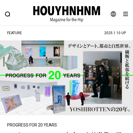
NEWS
FEATURE
BLOG
SNAP
Commune H
ヒップなファッション、カルチャー、ライフスタイルWEBマガジン
JA
FEATURE
2025.1.10 UP
EN
#注目のタグ
#SHOPPING ADDICT
#憧れの逸品
#ESSENTIAL DESIGNS
#古着サミット
#NEW VINTAGE
#マイナーグッド図鑑
#路地裏てぃーん。
#MONTHLY JOURNAL
#GH 銘品の所以
#フイナムのYouTube
#Commune H
#FOCUS IT
#AH.H
#ととけん
#FASHION
#MUSIC
#MOVIE
PROGRESS FOR 20 YEARS