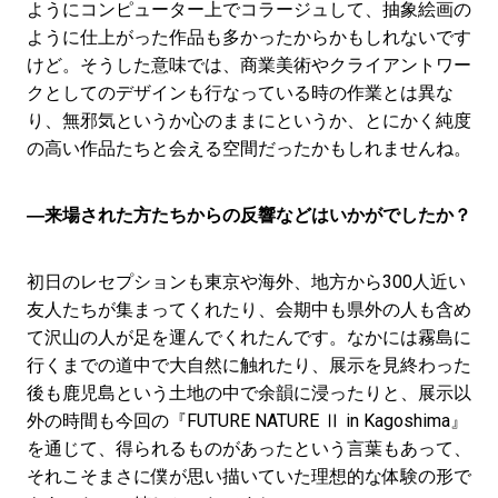
ようにコンピューター上でコラージュして、抽象絵画の
ように仕上がった作品も多かったからかもしれないです
けど。そうした意味では、商業美術やクライアントワー
クとしてのデザインも行なっている時の作業とは異な
り、無邪気というか心のままにというか、とにかく純度
の高い作品たちと会える空間だったかもしれませんね。
―来場された方たちからの反響などはいかがでしたか？
初日のレセプションも東京や海外、地方から300人近い
友人たちが集まってくれたり、会期中も県外の人も含め
て沢山の人が足を運んでくれたんです。なかには霧島に
行くまでの道中で大自然に触れたり、展示を見終わった
後も鹿児島という土地の中で余韻に浸ったりと、展示以
外の時間も今回の『FUTURE NATURE Ⅱ in Kagoshima』
を通じて、得られるものがあったという言葉もあって、
それこそまさに僕が思い描いていた理想的な体験の形で