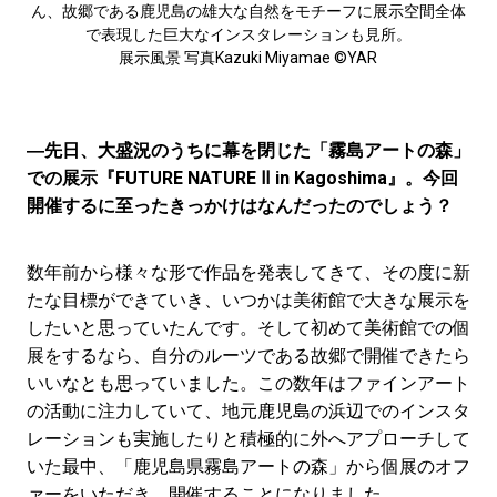
ん、故郷である鹿児島の雄大な自然をモチーフに展示空間全体
で表現した巨大なインスタレーションも見所。
展示風景 写真Kazuki Miyamae ©︎YAR
―先日、大盛況のうちに幕を閉じた「霧島アートの森」
での展示『FUTURE NATURE Ⅱ in Kagoshima』。今回
開催するに至ったきっかけはなんだったのでしょう？
数年前から様々な形で作品を発表してきて、その度に新
たな目標ができていき、いつかは美術館で大きな展示を
したいと思っていたんです。そして初めて美術館での個
展をするなら、自分のルーツである故郷で開催できたら
いいなとも思っていました。この数年はファインアート
の活動に注力していて、地元鹿児島の浜辺でのインスタ
レーションも実施したりと積極的に外へアプローチして
いた最中、「鹿児島県霧島アートの森」から個展のオフ
ァーをいただき、開催することになりました。