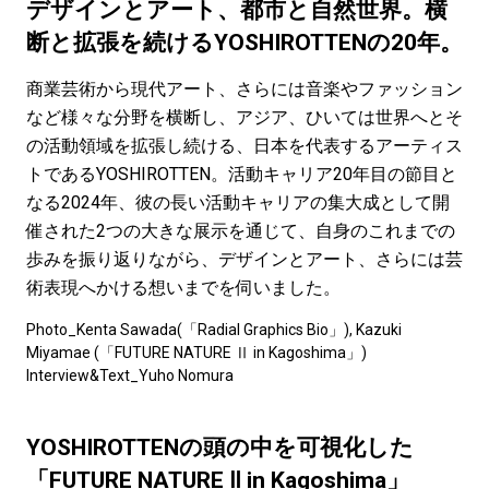
#LIFESTYLE
#SNEAKER
#OUTDOOR
デザインとアート、都市と自然世界。横
#SPORTS
#HANDSOME HANDBOOK
断と拡張を続けるYOSHIROTTENの20年。
商業芸術から現代アート、さらには音楽やファッション
など様々な分野を横断し、アジア、ひいては世界へとそ
の活動領域を拡張し続ける、日本を代表するアーティス
トであるYOSHIROTTEN。活動キャリア20年目の節目と
なる2024年、彼の長い活動キャリアの集大成として開
催された2つの大きな展示を通じて、自身のこれまでの
歩みを振り返りながら、デザインとアート、さらには芸
術表現へかける想いまでを伺いました。
Photo_Kenta Sawada(「Radial Graphics Bio」), Kazuki
Miyamae (「FUTURE NATURE Ⅱ in Kagoshima」)
Interview&Text_Yuho Nomura
YOSHIROTTENの頭の中を可視化した
「FUTURE NATURE Ⅱ in Kagoshima」