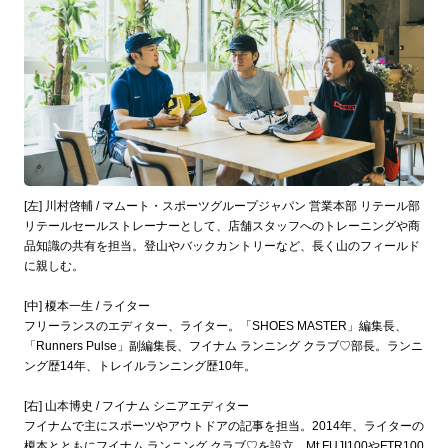
[左] 川村啓輔 / マムート・スポーツグループジャパン 営業本部 リテール部
リテールセールストレーナーとして、店舗スタッフへのトレーニングや商
品知識の共有を担当。登山やバックカントリーなど、長く山のフィールド
に親しむ。
[中] 榎本一生 / ライター
フリーランスのエディター、ライター。「SHOES MASTER」編集長、
「Runners Pulse」副編集長、フイナム ランニング クラブ♡部長。ランニ
ング歴14年、トレイルランニング歴10年。
[右] 山本博史 / フイナム シニアエディター
フイナムで主にスポーツやアウトドアの記事を担当。2014年、ライターの
榎本とともにフイナム ランニング クラブ♡を設立。Mt.FUJI100やFTR100