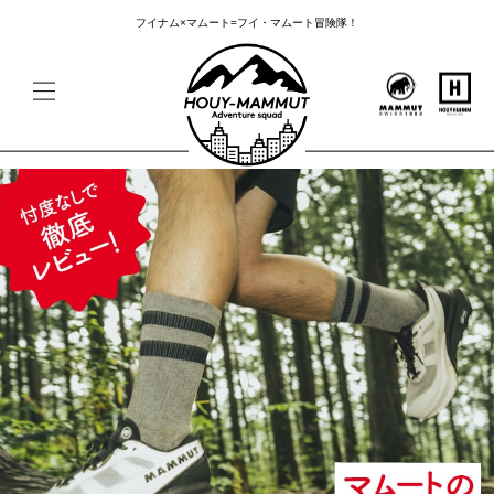
フイナム×マムート=フイ・マムート冒険隊！