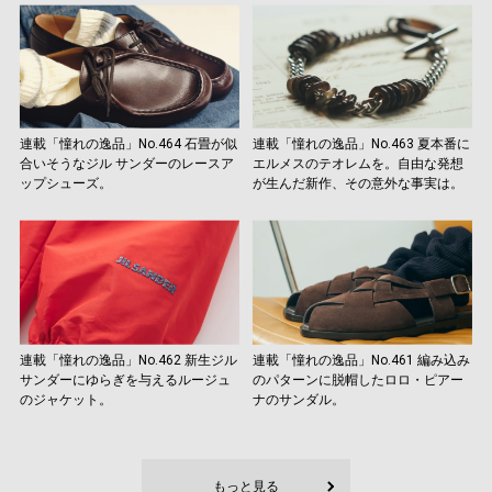
連載「憧れの逸品」No.464 石畳が似
連載「憧れの逸品」No.463 夏本番に
合いそうなジル サンダーのレースア
エルメスのテオレムを。自由な発想
ップシューズ。
が生んだ新作、その意外な事実は。
連載「憧れの逸品」No.462 新生ジル
連載「憧れの逸品」No.461 編み込み
サンダーにゆらぎを与えるルージュ
のパターンに脱帽したロロ・ピアー
のジャケット。
ナのサンダル。
もっと見る