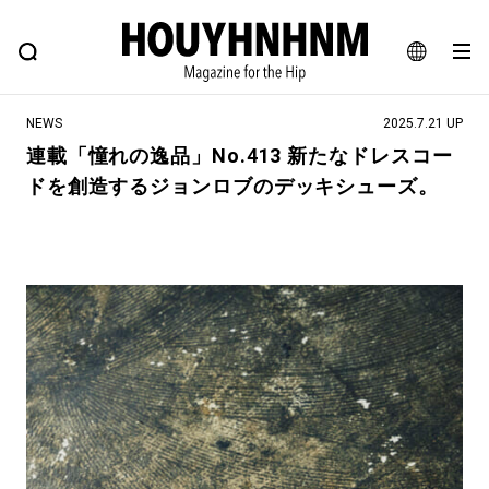
NEWS
FEATURE
BLOG
SNAP
Commune H
ヒップなファッション、カルチャー、ライフスタイルWEBマガジン
JA
NEWS
2025.7.21 UP
EN
連載「憧れの逸品」No.413 新たなドレスコー
ドを創造するジョンロブのデッキシューズ。
#注目のタグ
#SHOPPING ADDICT
#憧れの逸品
#ESSENTIAL DESIGNS
#古着サミット
#NEW VINTAGE
#マイナーグッド図鑑
#路地裏てぃーん。
#MONTHLY JOURNAL
#GH 銘品の所以
#フイナムのYouTube
#Commune H
#FOCUS IT
#AH.H
#ととけん
#FASHION
#MUSIC
#MOVIE