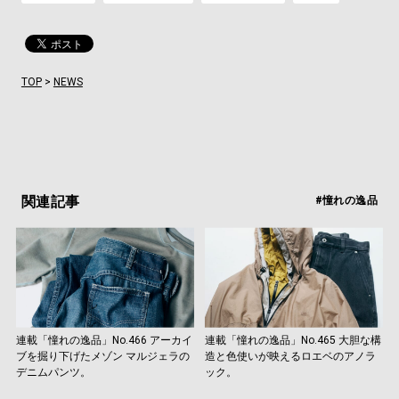
TOP
>
NEWS
関連記事
#憧れの逸品
連載「憧れの逸品」No.466 アーカイ
連載「憧れの逸品」No.465 大胆な構
ブを掘り下げたメゾン マルジェラの
造と色使いが映えるロエベのアノラ
デニムパンツ。
ック。