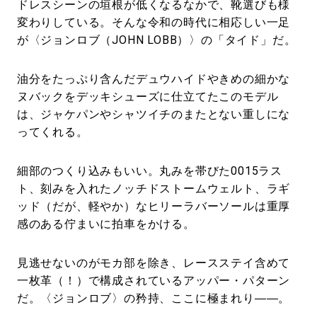
ドレスシーンの垣根が低くなるなかで、靴選びも様
変わりしている。そんな令和の時代に相応しい一足
が〈ジョンロブ（JOHN LOBB）〉の「タイド」だ。
油分をたっぷり含んだデュウハイドやきめの細かな
ヌバックをデッキシューズに仕立てたこのモデル
は、ジャケパンやシャツイチのまたとない重しにな
ってくれる。
細部のつくり込みもいい。丸みを帯びた0015ラス
ト、刻みを入れたノッチドストームウェルト、ラギ
ッド（だが、軽やか）なヒリーラバーソールは重厚
感のある佇まいに拍車をかける。
見逃せないのがモカ部を除き、レースステイ含めて
一枚革（！）で構成されているアッパー・パターン
だ。〈ジョンロブ〉の矜持、ここに極まれり――。