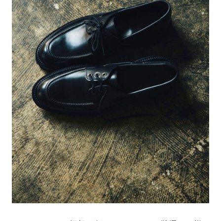
#LIFESTYLE
#SNEAKER
#OUTDOOR
#SPORTS
#HANDSOME HANDBOOK