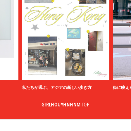
私たちが選ぶ、アジアの新しい歩き方
街に映え
GIRLHOUYHNHNM
TOP