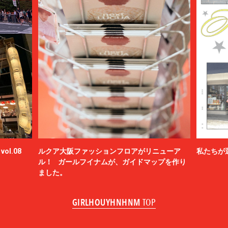
ol.08
ルクア大阪ファッションフロアがリニューア
私たちが
ル！ ガールフイナムが、ガイドマップを作り
ました。
GIRLHOUYHNHNM
TOP