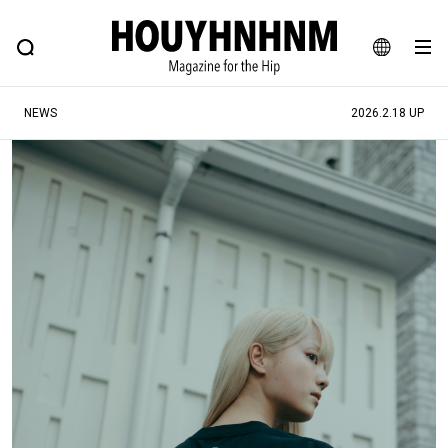
NEWS
FEATURE
BLOG
SNAP
Commune H
ヒップなファッション、カルチャー、ライフスタイルWEBマガジン
JA
NEWS
2026.2.18 UP
EN
#注目のタグ
#SHOPPING ADDICT
#憧れの逸品
#ESSENTIAL DESIGNS
#古着サミット
#NEW VINTAGE
#マイナーグッド図鑑
#路地裏てぃーん。
#MONTHLY JOURNAL
#GH 銘品の所以
#フイナムのYouTube
#Commune H
#FOCUS IT
#AH.H
#ととけん
#FASHION
#MUSIC
#MOVIE