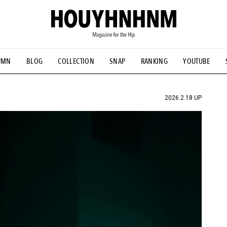
UMN
BLOG
COLLECTION
SNAP
RANKING
YOUTUBE
NS
#古着サミット
#NEW VINTAGE
#マイナーグッド図鑑
#FOCUS IT
#AH.H
#ととけん
#FASHION
#MUSIC
#M
2026.2.18 UP