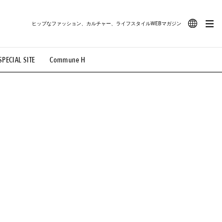
ヒップなファッション、カルチャー、ライフスタイルWEBマガジン
JA
SPECIAL SITE
Commune H
#路地裏てぃーん。
#MONTHLY JOURNAL
EN
OVIE
#LIFESTYLE
#SNEAKER
#OUTDOOR