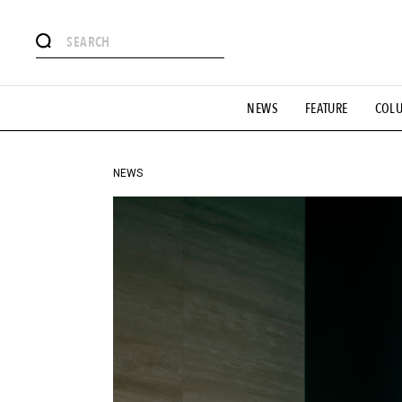
#注目のタグ
NEWS
FEATURE
COL
#SHOPPING ADDICT
#憧れの逸品
#ESSENTIAL DESIG
#GH 銘品の所以
#フイナムのYouTube
#Commune H
#SPORTS
#HANDSOME HANDBOOK
NEWS