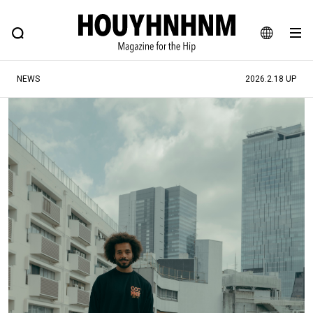
NEWS
FEATURE
BLOG
SNAP
Commune H
ヒップなファッション、カルチャー、ライフスタイルWEBマガジン
JA
NEWS
2026.2.18 UP
EN
#注目のタグ
#SHOPPING ADDICT
#憧れの逸品
#ESSENTIAL DESIGNS
#古着サミット
#NEW VINTAGE
#マイナーグッド図鑑
#路地裏てぃーん。
#MONTHLY JOURNAL
#GH 銘品の所以
#フイナムのYouTube
#Commune H
#FOCUS IT
#AH.H
#ととけん
#FASHION
#MUSIC
#MOVIE