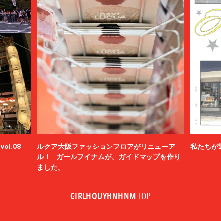
ol.08
ルクア大阪ファッションフロアがリニューア
私たちが
ル！ ガールフイナムが、ガイドマップを作り
ました。
GIRLHOUYHNHNM
TOP