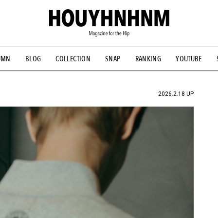
UMN
BLOG
COLLECTION
SNAP
RANKING
YOUTUBE
NS
#古着サミット
#NEW VINTAGE
#マイナーグッド図鑑
#FOCUS IT
#AH.H
#ととけん
#FASHION
#MUSIC
#M
2026.2.18 UP