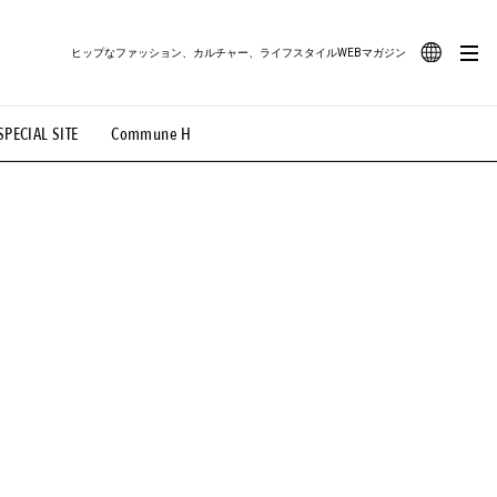
ヒップなファッション、カルチャー、ライフスタイルWEBマガジン
JA
SPECIAL SITE
Commune H
#路地裏てぃーん。
#MONTHLY JOURNAL
EN
OVIE
#LIFESTYLE
#SNEAKER
#OUTDOOR