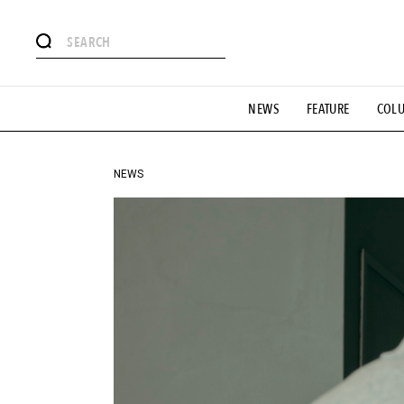
#注目のタグ
NEWS
FEATURE
COL
#SHOPPING ADDICT
#憧れの逸品
#ESSENTIAL DESIG
#GH 銘品の所以
#フイナムのYouTube
#Commune H
#SPORTS
#HANDSOME HANDBOOK
NEWS