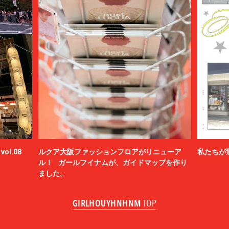
ol.08
ルクア大阪ファッションフロアがリニューア
私たちが
ル！ ガールフイナムが、ガイドマップを作り
ました。
GIRLHOUYHNHNM
TOP