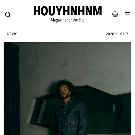
NEWS
FEATURE
BLOG
SNAP
Commune H
ヒップなファッション、カルチャー、ライフスタイルWEBマガジン
JA
NEWS
2026.2.18 UP
EN
#注目のタグ
#SHOPPING ADDICT
#憧れの逸品
#ESSENTIAL DESIGNS
#古着サミット
#NEW VINTAGE
#マイナーグッド図鑑
#路地裏てぃーん。
#MONTHLY JOURNAL
#GH 銘品の所以
#フイナムのYouTube
#Commune H
#FOCUS IT
#AH.H
#ととけん
#FASHION
#MUSIC
#MOVIE