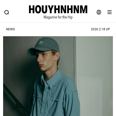
NEWS
FEATURE
BLOG
SNAP
Commune H
ヒップなファッション、カルチャー、ライフスタイルWEBマガジン
JA
NEWS
2026.2.18 UP
EN
#注目のタグ
#SHOPPING ADDICT
#憧れの逸品
#ESSENTIAL DESIGNS
#古着サミット
#NEW VINTAGE
#マイナーグッド図鑑
#路地裏てぃーん。
#MONTHLY JOURNAL
#GH 銘品の所以
#フイナムのYouTube
#Commune H
#FOCUS IT
#AH.H
#ととけん
#FASHION
#MUSIC
#MOVIE