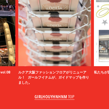
ol.08
ルクア大阪ファッションフロアがリニューア
私たちが
ル！ ガールフイナムが、ガイドマップを作り
ました。
GIRLHOUYHNHNM
TOP