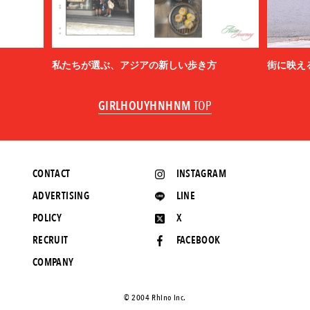
私たちが選ぶ、アジアの新しい歩き方
街に映え
GIRLHOUYHNHNM
TOP
CONTACT
INSTAGRAM
ADVERTISING
LINE
POLICY
X
RECRUIT
FACEBOOK
COMPANY
©️ 2004 Rhino Inc.