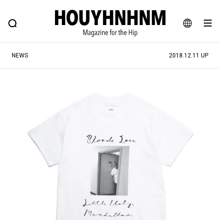
NEWS
FEATURE
BLOG
SNAP
Commune H
ヒップなファッション、カルチャー、ライフスタイルWEBマガジン
JA
NEWS
2018.12.11 UP
EN
#注目のタグ
#SHOPPING ADDICT
#憧れの逸品
#ESSENTIAL DESIGNS
#古着サミット
#NEW VINTAGE
#マイナーグッド図鑑
#路地裏てぃーん。
#MONTHLY JOURNAL
#GH 銘品の所以
#フイナムのYouTube
#Commune H
#FOCUS IT
#AH.H
#ととけん
#FASHION
#MUSIC
#MOVIE