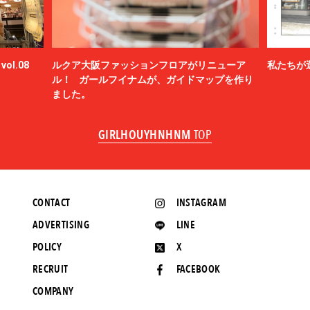
ol.08
ルクア大阪ファッションフロアがリニューア
私たちが
ル！ ガールフイナムが、ガイドマップを作り
ました。
GIRLHOUYHNHNM
TOP
CONTACT
INSTAGRAM
ADVERTISING
LINE
POLICY
X
RECRUIT
FACEBOOK
COMPANY