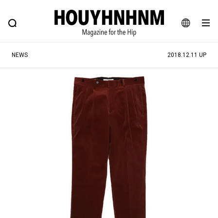
NEWS
FEATURE
BLOG
SNAP
Commune H
ヒップなファッション、カルチャー、ライフスタイルWEBマガジン
JA
NEWS
2018.12.11 UP
EN
#注目のタグ
#SHOPPING ADDICT
#憧れの逸品
#ESSENTIAL DESIGNS
#古着サミット
#NEW VINTAGE
#マイナーグッド図鑑
#路地裏てぃーん。
#MONTHLY JOURNAL
#GH 銘品の所以
#フイナムのYouTube
#Commune H
#FOCUS IT
#AH.H
#ととけん
#FASHION
#MUSIC
#MOVIE