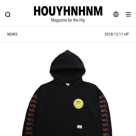
NEWS
FEATURE
BLOG
SNAP
Commune H
ヒップなファッション、カルチャー、ライフスタイルWEBマガジン
JA
NEWS
2018.12.11 UP
EN
#注目のタグ
#SHOPPING ADDICT
#憧れの逸品
#ESSENTIAL DESIGNS
#古着サミット
#NEW VINTAGE
#マイナーグッド図鑑
#路地裏てぃーん。
#MONTHLY JOURNAL
#GH 銘品の所以
#フイナムのYouTube
#Commune H
#FOCUS IT
#AH.H
#ととけん
#FASHION
#MUSIC
#MOVIE