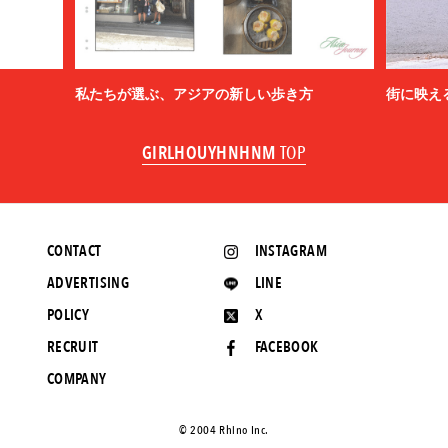
私たちが選ぶ、アジアの新しい歩き方
街に映え
GIRLHOUYHNHNM
TOP
CONTACT
INSTAGRAM
ADVERTISING
LINE
POLICY
X
RECRUIT
FACEBOOK
COMPANY
©️ 2004 Rhino Inc.